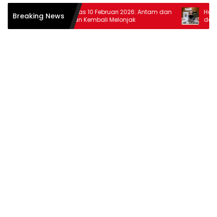
Harga Emas 10 Februari 2026: Antam dan
Harga Ema
Breaking News
Pegadaian Kembali Melonjak
dan Pega