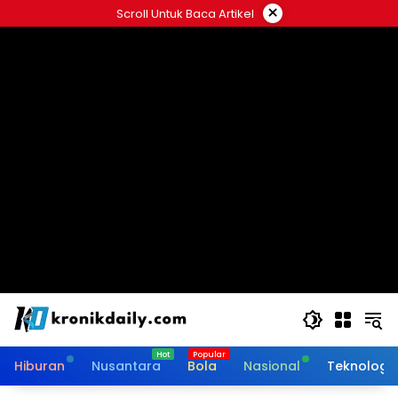
Langsung
×
Scroll Untuk Baca Artikel
ke
konten
Hiburan
Nusantara
Bola
Nasional
Teknologi