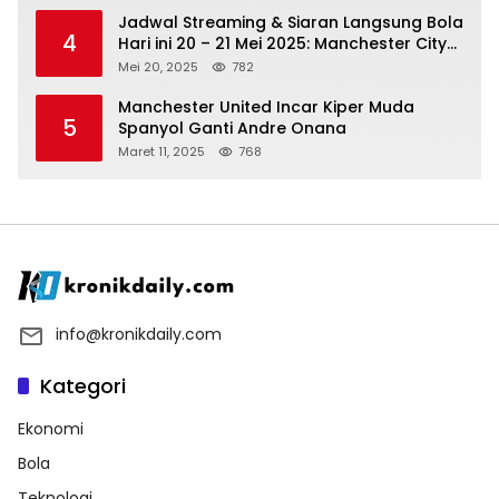
Jadwal Streaming & Siaran Langsung Bola
4
Hari ini 20 – 21 Mei 2025: Manchester City
vs Bournemouth
Mei 20, 2025
782
Manchester United Incar Kiper Muda
5
Spanyol Ganti Andre Onana
Maret 11, 2025
768
info@kronikdaily.com
Kategori
Ekonomi
Bola
Teknologi