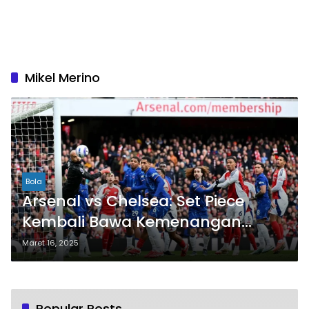
Mikel Merino
Bola
Arsenal vs Chelsea: Set Piece
Kembali Bawa Kemenangan
untuk The Gunners di Derbi
Maret 16, 2025
London
Popular Posts