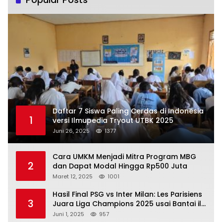
Daftar 7 Siswa Paling Cerdas di Indonesia
1
versi Ilmupedia Tryout UTBK 2025
Juni 26, 2025
1377
Cara UMKM Menjadi Mitra Program MBG
2
dan Dapat Modal Hingga Rp500 Juta
Maret 12, 2025
1001
Hasil Final PSG vs Inter Milan: Les Parisiens
3
Juara Liga Champions 2025 usai Bantai il
Nerazzurri
Juni 1, 2025
957