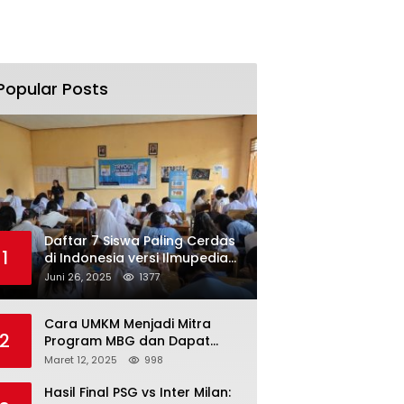
Popular Posts
Daftar 7 Siswa Paling Cerdas
1
di Indonesia versi Ilmupedia
Tryout UTBK 2025
Juni 26, 2025
1377
Cara UMKM Menjadi Mitra
2
Program MBG dan Dapat
Modal Hingga Rp500 Juta
Maret 12, 2025
998
Hasil Final PSG vs Inter Milan: