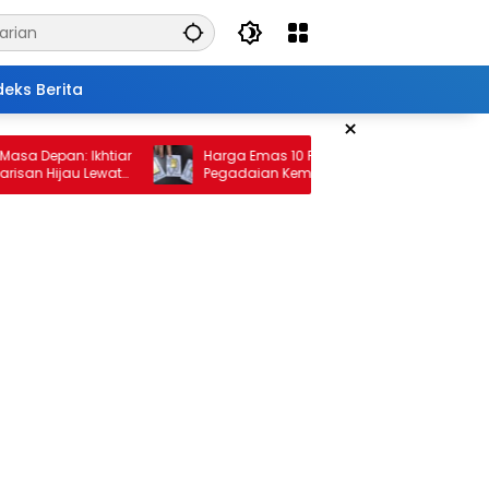
deks Berita
×
pan: Ikhtiar
Harga Emas 10 Februari 2026: Antam dan
Hijau Lewat
Pegadaian Kembali Melonjak