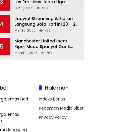
3
Les Parisiens Juara Liga
Champions 2025 usai Bantai il
Juni 1, 2025
954
Nerazzurri
Jadwal Streaming & Siaran
4
Langsung Bola Hari ini 20 – 21
Mei 2025: Manchester City vs
Mei 20, 2025
780
Bournemouth
Manchester United Incar
5
Kiper Muda Spanyol Ganti
Andre Onana
Maret 11, 2025
767
bel
Halaman
rga emas hari
Indeks Berita
Pedoman Media Siber
rga emas
Privacy Policy
m
aran langsung