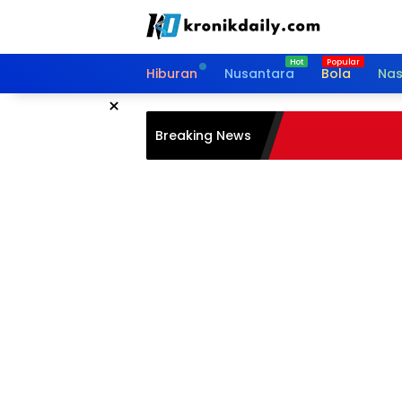
Langsung
ke
konten
Hiburan
Nusantara
Bola
Nas
×
Breaking News