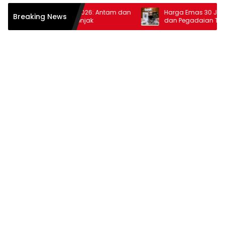
a Emas 10 Februari 2026: Antam dan
Harga Emas 30 Januari 2
Breaking News
daian Kembali Melonjak
dan Pegadaian Terus Me