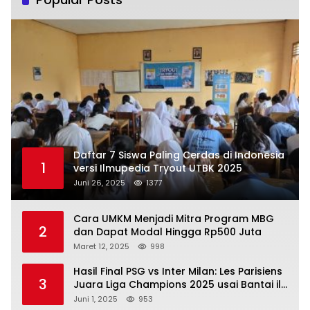
Daftar 7 Siswa Paling Cerdas di Indonesia
1
versi Ilmupedia Tryout UTBK 2025
Juni 26, 2025
1377
Cara UMKM Menjadi Mitra Program MBG
2
dan Dapat Modal Hingga Rp500 Juta
Maret 12, 2025
998
Hasil Final PSG vs Inter Milan: Les Parisiens
3
Juara Liga Champions 2025 usai Bantai il
Nerazzurri
Juni 1, 2025
953