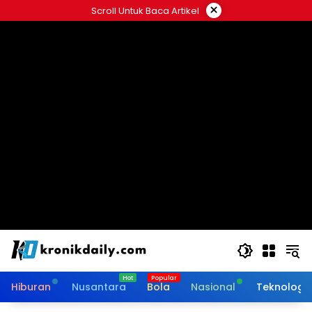
Langsung
×
Scroll Untuk Baca Artikel
ke
konten
Hiburan
Nusantara
Bola
Nasional
Teknologi