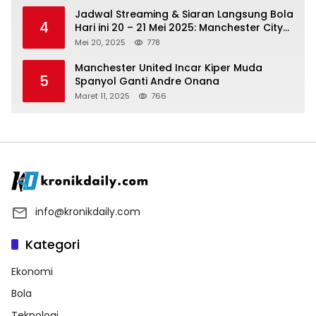
Jadwal Streaming & Siaran Langsung Bola
4
Hari ini 20 – 21 Mei 2025: Manchester City
vs Bournemouth
Mei 20, 2025
778
Manchester United Incar Kiper Muda
5
Spanyol Ganti Andre Onana
Maret 11, 2025
766
info@kronikdaily.com
Kategori
Ekonomi
Bola
Teknologi