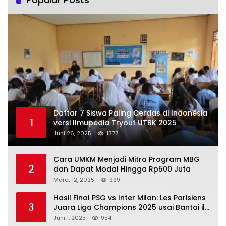
Daftar 7 Siswa Paling Cerdas di Indonesia
1
versi Ilmupedia Tryout UTBK 2025
Juni 26, 2025
1377
Cara UMKM Menjadi Mitra Program MBG
2
dan Dapat Modal Hingga Rp500 Juta
Maret 12, 2025
999
Hasil Final PSG vs Inter Milan: Les Parisiens
3
Juara Liga Champions 2025 usai Bantai il
Nerazzurri
Juni 1, 2025
954