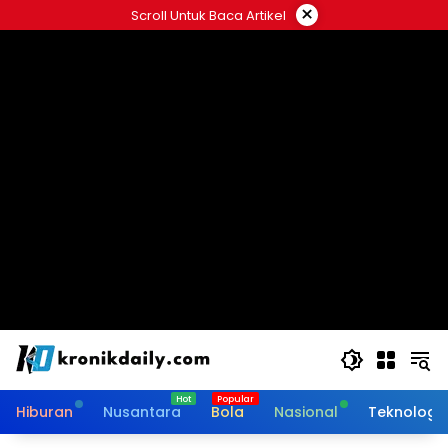
Langsung
×
Scroll Untuk Baca Artikel
ke
konten
Hiburan
Nusantara
Bola
Nasional
Teknologi