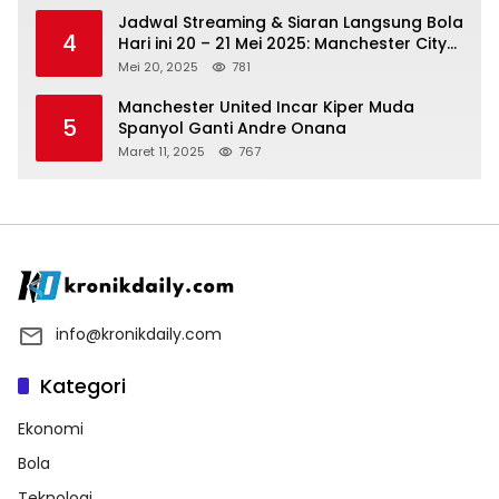
Jadwal Streaming & Siaran Langsung Bola
4
Hari ini 20 – 21 Mei 2025: Manchester City
vs Bournemouth
Mei 20, 2025
781
Manchester United Incar Kiper Muda
5
Spanyol Ganti Andre Onana
Maret 11, 2025
767
info@kronikdaily.com
Kategori
Ekonomi
Bola
Teknologi