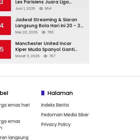
3
Les Parisiens Juara Liga
Champions 2025 usai Bantai il
Juni 1, 2025
954
Nerazzurri
Jadwal Streaming & Siaran
4
Langsung Bola Hari ini 20 – 21
Mei 2025: Manchester City vs
Mei 20, 2025
780
Bournemouth
Manchester United Incar
5
Kiper Muda Spanyol Ganti
Andre Onana
Maret 11, 2025
767
bel
Halaman
rga emas hari
Indeks Berita
Pedoman Media Siber
rga emas
Privacy Policy
m
aran langsung