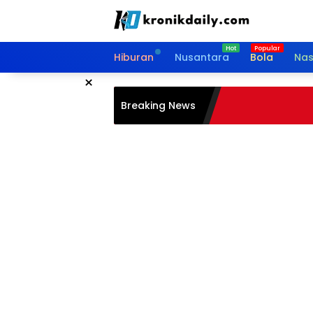
Langsung
ke
konten
Hiburan
Nusantara
Bola
Nas
×
Breaking News