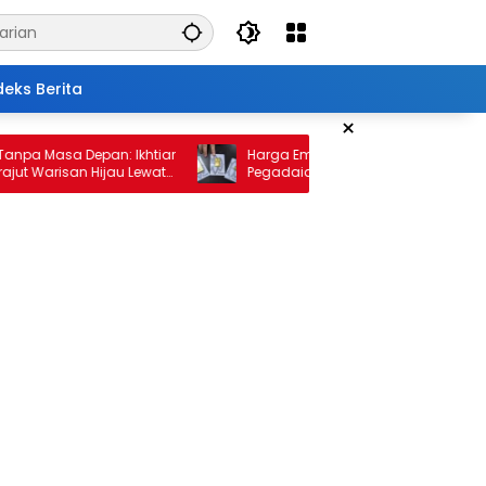
deks Berita
×
 Masa Depan: Ikhtiar
Harga Emas 10 Februari 2026: Antam da
Warisan Hijau Lewat
Pegadaian Kembali Melonjak