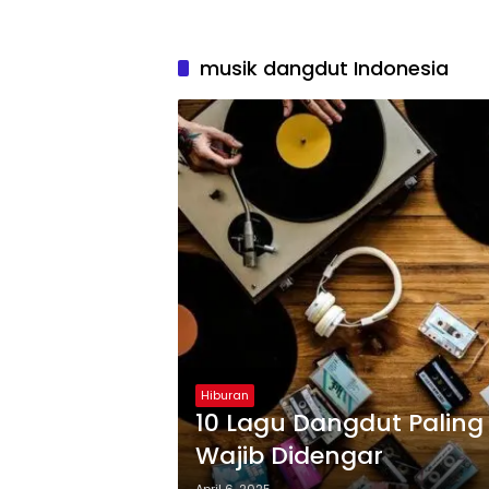
musik dangdut Indonesia
Hiburan
10 Lagu Dangdut Palin
Wajib Didengar