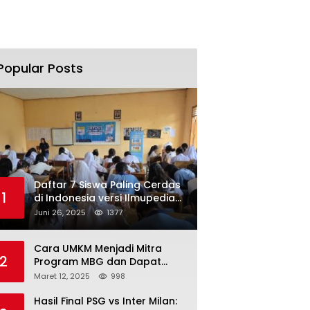
Popular Posts
Daftar 7 Siswa Paling Cerdas
1
di Indonesia versi Ilmupedia
Tryout UTBK 2025
Juni 26, 2025
1377
Cara UMKM Menjadi Mitra
2
Program MBG dan Dapat
Modal Hingga Rp500 Juta
Maret 12, 2025
998
Hasil Final PSG vs Inter Milan: