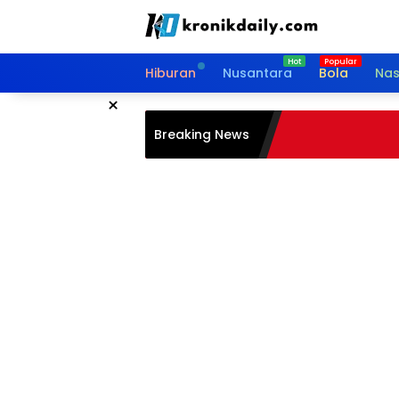
Langsung
ke
konten
Hiburan
Nusantara
Bola
Nas
×
Breaking News