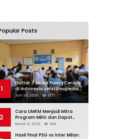
Popular Posts
Daftar 7 Siswa Paling Cerdas
1
di Indonesia versi Ilmupedia
Tryout UTBK 2025
Juni 26, 2025
1377
Cara UMKM Menjadi Mitra
2
Program MBG dan Dapat
Modal Hingga Rp500 Juta
Maret 12, 2025
999
Hasil Final PSG vs Inter Milan: