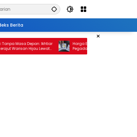
deks Berita
×
 Masa Depan: Ikhtiar
Harga Emas 10 Februari 2026: Antam da
Warisan Hijau Lewat
Pegadaian Kembali Melonjak