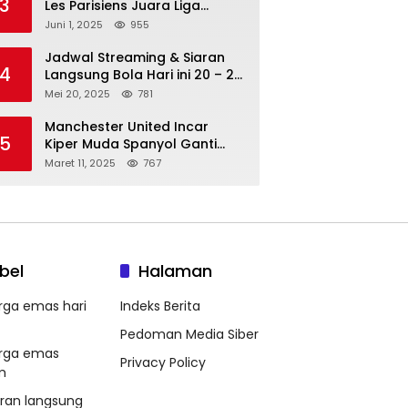
3
Les Parisiens Juara Liga
Champions 2025 usai Bantai il
Juni 1, 2025
955
Nerazzurri
Jadwal Streaming & Siaran
4
Langsung Bola Hari ini 20 – 21
Mei 2025: Manchester City vs
Mei 20, 2025
781
Bournemouth
Manchester United Incar
5
Kiper Muda Spanyol Ganti
Andre Onana
Maret 11, 2025
767
bel
Halaman
rga emas hari
Indeks Berita
Pedoman Media Siber
rga emas
Privacy Policy
m
aran langsung