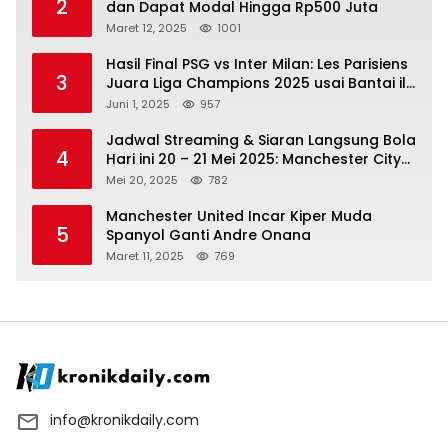
2
dan Dapat Modal Hingga Rp500 Juta
Maret 12, 2025
1001
Hasil Final PSG vs Inter Milan: Les Parisiens
3
Juara Liga Champions 2025 usai Bantai il
Nerazzurri
Juni 1, 2025
957
Jadwal Streaming & Siaran Langsung Bola
4
Hari ini 20 – 21 Mei 2025: Manchester City
vs Bournemouth
Mei 20, 2025
782
Manchester United Incar Kiper Muda
5
Spanyol Ganti Andre Onana
Maret 11, 2025
769
info@kronikdaily.com