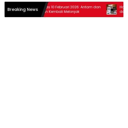
Harga Emas 10 Februari 2026: Antam dan
Harga Emas
Breaking News
Pegadaian Kembali Melonjak
dan Pegad