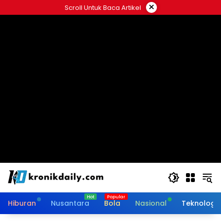
Langsung
×
Scroll Untuk Baca Artikel
ke
konten
Hiburan
Nusantara
Bola
Nasional
Teknologi