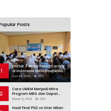
Popular Posts
Daftar 7 Siswa Paling Cerdas
1
di Indonesia versi Ilmupedia
Tryout UTBK 2025
Juni 26, 2025
1377
Cara UMKM Menjadi Mitra
2
Program MBG dan Dapat
Modal Hingga Rp500 Juta
Maret 12, 2025
1001
Hasil Final PSG vs Inter Milan: