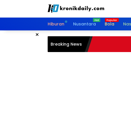
Langsung
ke
konten
Hiburan
Nusantara
Bola
Nas
×
Breaking News