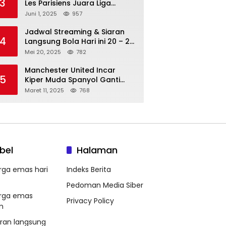
3
Les Parisiens Juara Liga
Champions 2025 usai Bantai il
Juni 1, 2025
957
Nerazzurri
Jadwal Streaming & Siaran
4
Langsung Bola Hari ini 20 – 21
Mei 2025: Manchester City vs
Mei 20, 2025
782
Bournemouth
Manchester United Incar
5
Kiper Muda Spanyol Ganti
Andre Onana
Maret 11, 2025
768
bel
Halaman
rga emas hari
Indeks Berita
Pedoman Media Siber
rga emas
Privacy Policy
m
aran langsung