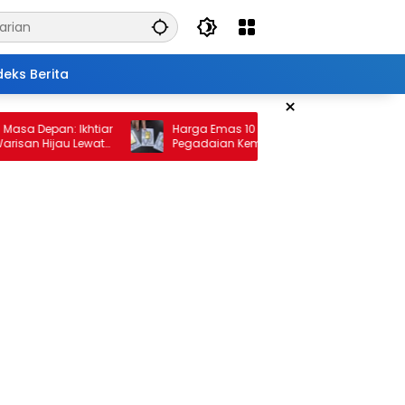
deks Berita
×
epan: Ikhtiar
Harga Emas 10 Februari 2026: Antam dan
 Hijau Lewat
Pegadaian Kembali Melonjak