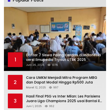
Daftar 7 Siswa Paling Cerdas di Indonesia
1
versi Ilmupedia Tryout UTBK 2025
Juni 26, 2025
1376
Cara UMKM Menjadi Mitra Program MBG
2
dan Dapat Modal Hingga Rp500 Juta
Maret 12, 2025
997
Hasil Final PSG vs Inter Milan: Les Parisiens
3
Juara Liga Champions 2025 usai Bantai il
Nerazzurri
Juni 1, 2025
952