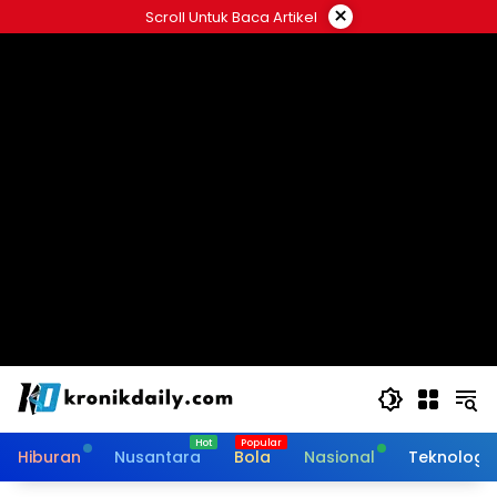
Langsung
×
Scroll Untuk Baca Artikel
ke
konten
Hiburan
Nusantara
Bola
Nasional
Teknologi