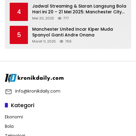
Jadwal Streaming & Siaran Langsung Bola
4
Hari ini 20 – 21 Mei 2025: Manchester City
vs Bournemouth
Mei 20, 2025
777
Manchester United Incar Kiper Muda
5
Spanyol Ganti Andre Onana
Maret 11, 2025
766
info@kronikdaily.com
Kategori
Ekonomi
Bola
Teknologi