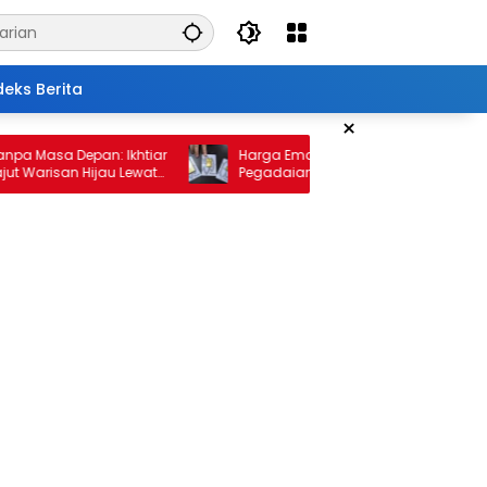
deks Berita
×
sa Depan: Ikhtiar
Harga Emas 10 Februari 2026: Antam dan
isan Hijau Lewat
Pegadaian Kembali Melonjak