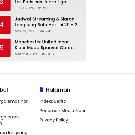
3
Les Parisiens Juara Liga
Champions 2025 usai Bantai il
Juni 1, 2025
953
Nerazzurri
Jadwal Streaming & Siaran
4
Langsung Bola Hari ini 20 – 21
Mei 2025: Manchester City vs
Mei 20, 2025
778
Bournemouth
Manchester United Incar
5
Kiper Muda Spanyol Ganti
Andre Onana
Maret 11, 2025
766
bel
Halaman
rga emas hari
Indeks Berita
Pedoman Media Siber
rga emas
Privacy Policy
m
aran langsung