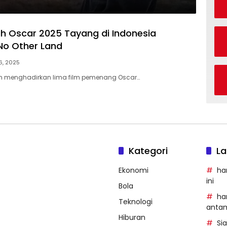
aih Oscar 2025 Tayang di Indonesia
No Other Land
6, 2025
ilm menghadirkan lima film pemenang Oscar…
Kategori
La
Ekonomi
ha
ini
Bola
ha
Teknologi
anta
Hiburan
Si