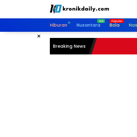
Langsung
ke
konten
Hiburan
Nusantara
Bola
Nas
×
Breaking News