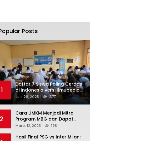
Popular Posts
Daftar 7 Siswa Paling Cerdas
1
di Indonesia versi Ilmupedia
Tryout UTBK 2025
Juni 26, 2025
1377
Cara UMKM Menjadi Mitra
2
Program MBG dan Dapat
Modal Hingga Rp500 Juta
Maret 12, 2025
998
Hasil Final PSG vs Inter Milan: