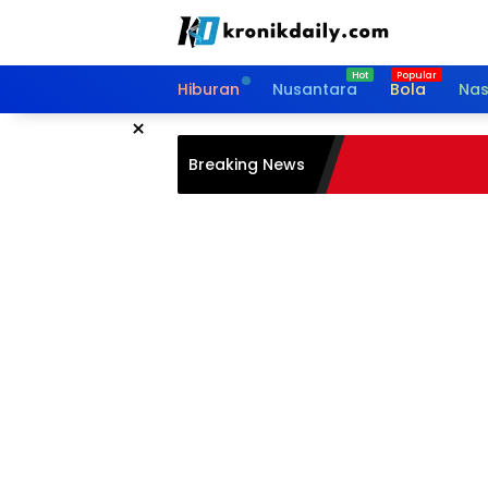
Langsung
ke
konten
Hiburan
Nusantara
Bola
Nas
×
Breaking News