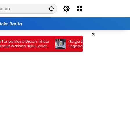
deks Berita
×
a Masa Depan: Ikhtiar
Harga Emas 10 Februari 2026: Antam d
 Warisan Hijau Lewat
Pegadaian Kembali Melonjak