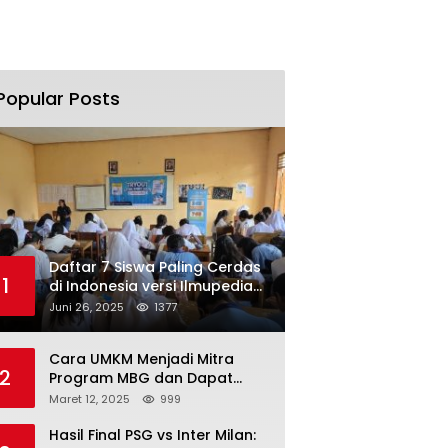
Popular Posts
Daftar 7 Siswa Paling Cerdas
1
di Indonesia versi Ilmupedia
Tryout UTBK 2025
Juni 26, 2025
1377
Cara UMKM Menjadi Mitra
2
Program MBG dan Dapat
Modal Hingga Rp500 Juta
Maret 12, 2025
999
Hasil Final PSG vs Inter Milan: