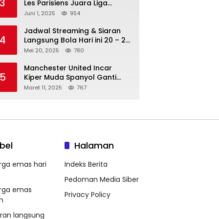
3
Les Parisiens Juara Liga
Champions 2025 usai Bantai il
Juni 1, 2025
954
Nerazzurri
Jadwal Streaming & Siaran
4
Langsung Bola Hari ini 20 – 21
Mei 2025: Manchester City vs
Mei 20, 2025
780
Bournemouth
Manchester United Incar
5
Kiper Muda Spanyol Ganti
Andre Onana
Maret 11, 2025
767
bel
Halaman
rga emas hari
Indeks Berita
Pedoman Media Siber
rga emas
Privacy Policy
m
aran langsung