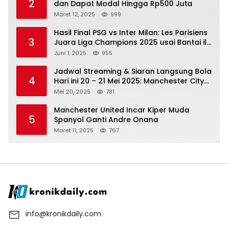
2
dan Dapat Modal Hingga Rp500 Juta
Maret 12, 2025
999
Hasil Final PSG vs Inter Milan: Les Parisiens
3
Juara Liga Champions 2025 usai Bantai il
Nerazzurri
Juni 1, 2025
955
Jadwal Streaming & Siaran Langsung Bola
4
Hari ini 20 – 21 Mei 2025: Manchester City
vs Bournemouth
Mei 20, 2025
781
Manchester United Incar Kiper Muda
5
Spanyol Ganti Andre Onana
Maret 11, 2025
767
info@kronikdaily.com