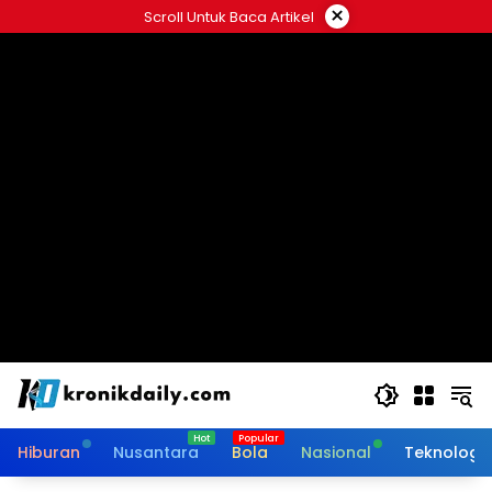
Langsung
×
Scroll Untuk Baca Artikel
ke
konten
Hiburan
Nusantara
Bola
Nasional
Teknologi