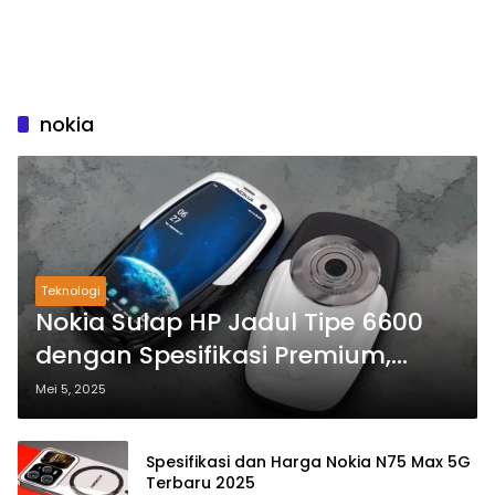
nokia
Teknologi
Nokia Sulap HP Jadul Tipe 6600
dengan Spesifikasi Premium,
Harga Bersaing
Mei 5, 2025
Spesifikasi dan Harga Nokia N75 Max 5G
Terbaru 2025