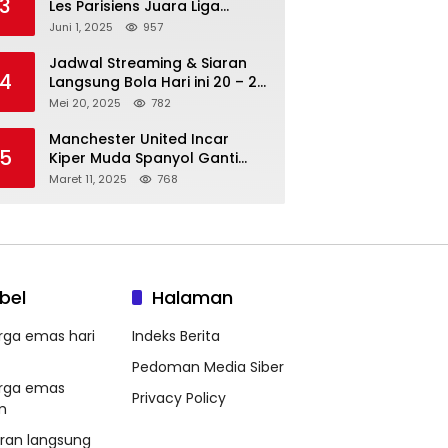
3
Les Parisiens Juara Liga
Champions 2025 usai Bantai il
Juni 1, 2025
957
Nerazzurri
Jadwal Streaming & Siaran
4
Langsung Bola Hari ini 20 – 21
Mei 2025: Manchester City vs
Mei 20, 2025
782
Bournemouth
Manchester United Incar
5
Kiper Muda Spanyol Ganti
Andre Onana
Maret 11, 2025
768
bel
Halaman
rga emas hari
Indeks Berita
Pedoman Media Siber
rga emas
Privacy Policy
m
aran langsung