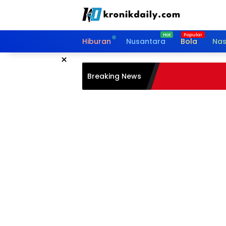
Langsung
ke
konten
Hiburan
Nusantara
Bola
Nas
×
Breaking News