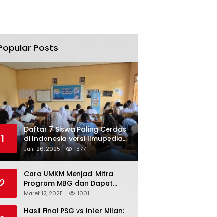
Popular Posts
Daftar 7 Siswa Paling Cerdas
1
di Indonesia versi Ilmupedia
Tryout UTBK 2025
Juni 26, 2025
1377
Cara UMKM Menjadi Mitra
2
Program MBG dan Dapat
Modal Hingga Rp500 Juta
Maret 12, 2025
1001
Hasil Final PSG vs Inter Milan: