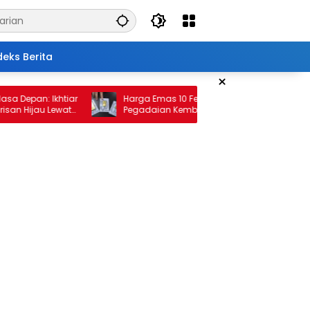
deks Berita
×
an: Ikhtiar
Harga Emas 10 Februari 2026: Antam dan
ijau Lewat
Pegadaian Kembali Melonjak