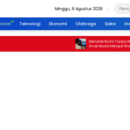
Minggu, 9 Agustus 2026
ional
Teknologi
Ekonomi
Olahraga
Sains
In
Menolak Bumi Tanpa Masa Dep
Anak Muda Merajut Warisan H
Portal Waktu