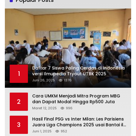
Daftar 7 Siswa Paling Cerdas di Indonesia
1
versi Ilmupedia Tryout UTBK 2025
Juni 26, 2025
1376
Cara UMKM Menjadi Mitra Program MBG
2
dan Dapat Modal Hingga Rp500 Juta
Maret 12, 2025
996
Hasil Final PSG vs Inter Milan: Les Parisiens
3
Juara Liga Champions 2025 usai Bantai il
Nerazzurri
Juni 1, 2025
952