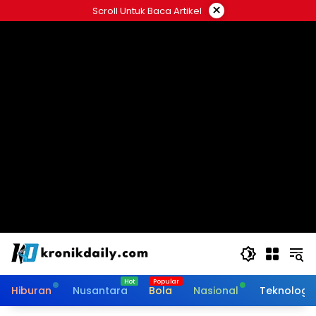
Langsung
×
Scroll Untuk Baca Artikel
ke
konten
Hiburan
Nusantara
Bola
Nasional
Teknologi