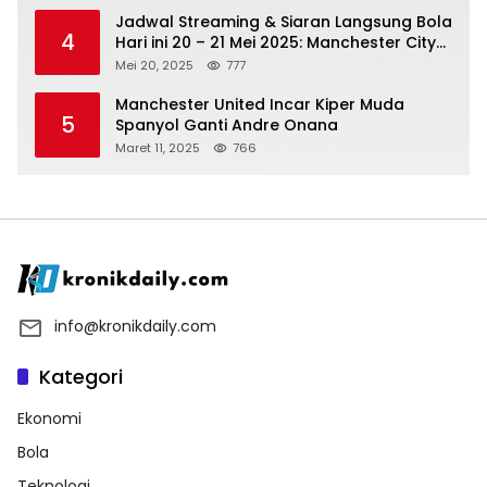
Jadwal Streaming & Siaran Langsung Bola
4
Hari ini 20 – 21 Mei 2025: Manchester City
vs Bournemouth
Mei 20, 2025
777
Manchester United Incar Kiper Muda
5
Spanyol Ganti Andre Onana
Maret 11, 2025
766
info@kronikdaily.com
Kategori
Ekonomi
Bola
Teknologi