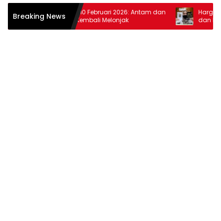
Harga Emas 10 Februari 2026: Antam dan
Harga Emas 3
Breaking News
Pegadaian Kembali Melonjak
dan Pegadai