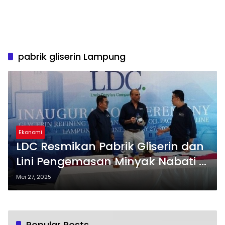
pabrik gliserin Lampung
Ekonomi
LDC Resmikan Pabrik Gliserin dan
Lini Pengemasan Minyak Nabati di
Lampung
Mei 27, 2025
Popular Posts