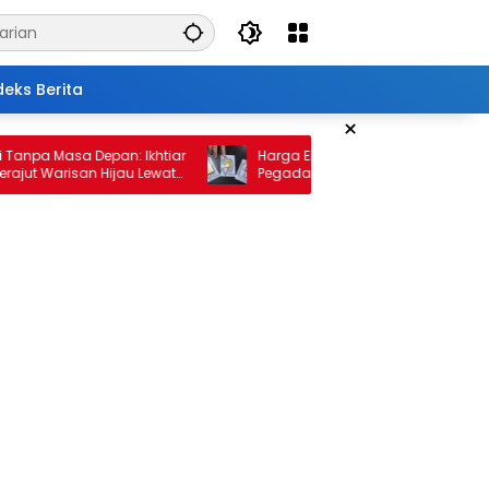
deks Berita
×
 Masa Depan: Ikhtiar
Harga Emas 10 Februari 2026: Antam da
Warisan Hijau Lewat
Pegadaian Kembali Melonjak