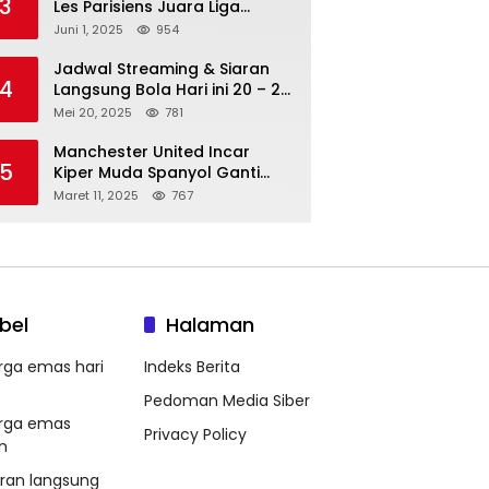
3
Les Parisiens Juara Liga
Champions 2025 usai Bantai il
Juni 1, 2025
954
Nerazzurri
Jadwal Streaming & Siaran
4
Langsung Bola Hari ini 20 – 21
Mei 2025: Manchester City vs
Mei 20, 2025
781
Bournemouth
Manchester United Incar
5
Kiper Muda Spanyol Ganti
Andre Onana
Maret 11, 2025
767
bel
Halaman
rga emas hari
Indeks Berita
Pedoman Media Siber
rga emas
Privacy Policy
m
aran langsung