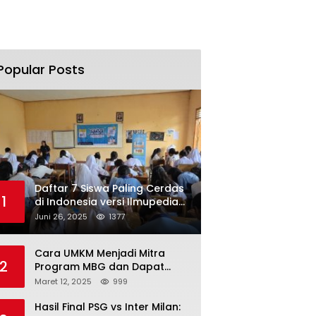
Popular Posts
Daftar 7 Siswa Paling Cerdas
1
di Indonesia versi Ilmupedia
Tryout UTBK 2025
Juni 26, 2025
1377
Cara UMKM Menjadi Mitra
2
Program MBG dan Dapat
Modal Hingga Rp500 Juta
Maret 12, 2025
999
Hasil Final PSG vs Inter Milan: