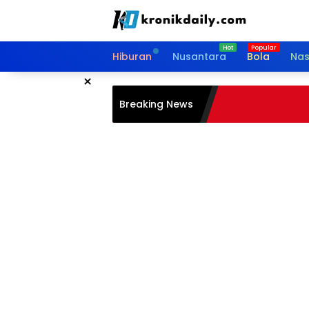
Langsung
ke
konten
Hiburan
Nusantara
Bola
Nas
×
Breaking News