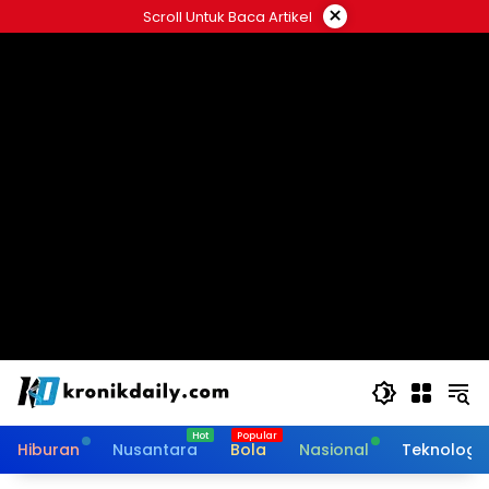
Langsung
×
Scroll Untuk Baca Artikel
ke
konten
Hiburan
Nusantara
Bola
Nasional
Teknologi