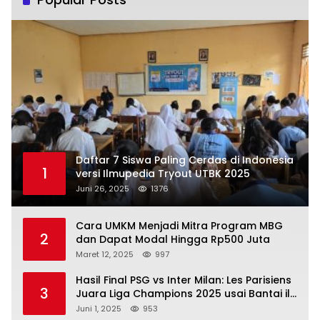
Daftar 7 Siswa Paling Cerdas di Indonesia
1
versi Ilmupedia Tryout UTBK 2025
Juni 26, 2025
1376
Cara UMKM Menjadi Mitra Program MBG
2
dan Dapat Modal Hingga Rp500 Juta
Maret 12, 2025
997
Hasil Final PSG vs Inter Milan: Les Parisiens
3
Juara Liga Champions 2025 usai Bantai il
Nerazzurri
Juni 1, 2025
953