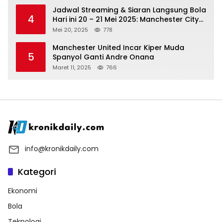
Jadwal Streaming & Siaran Langsung Bola
4
Hari ini 20 – 21 Mei 2025: Manchester City
vs Bournemouth
Mei 20, 2025
778
Manchester United Incar Kiper Muda
5
Spanyol Ganti Andre Onana
Maret 11, 2025
766
info@kronikdaily.com
Kategori
Ekonomi
Bola
Teknologi