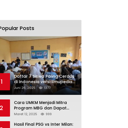
Popular Posts
Daftar 7 Siswa Paling Cerdas
1
di Indonesia versi Ilmupedia
Tryout UTBK 2025
Juni 26, 2025
1377
Cara UMKM Menjadi Mitra
2
Program MBG dan Dapat
Modal Hingga Rp500 Juta
Maret 12, 2025
999
Hasil Final PSG vs Inter Milan: