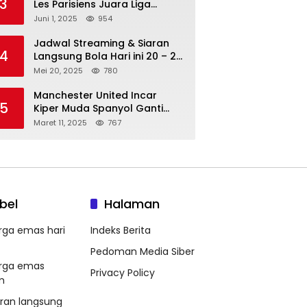
3
Les Parisiens Juara Liga
Champions 2025 usai Bantai il
Juni 1, 2025
954
Nerazzurri
Jadwal Streaming & Siaran
4
Langsung Bola Hari ini 20 – 21
Mei 2025: Manchester City vs
Mei 20, 2025
780
Bournemouth
Manchester United Incar
5
Kiper Muda Spanyol Ganti
Andre Onana
Maret 11, 2025
767
bel
Halaman
rga emas hari
Indeks Berita
Pedoman Media Siber
rga emas
Privacy Policy
m
aran langsung