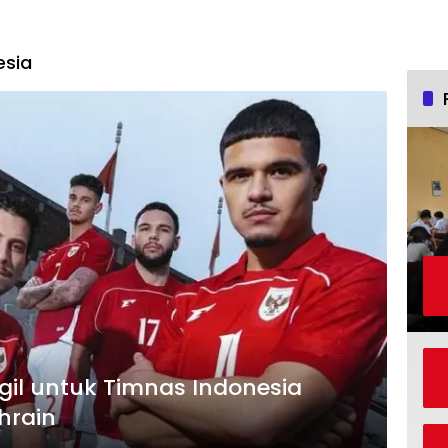
esia
il untuk Timnas Indonesia
hrain