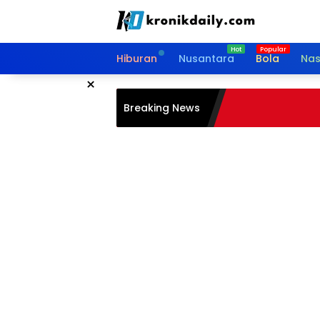
Langsung
ke
konten
Hiburan
Nusantara
Bola
Nas
×
Breaking News