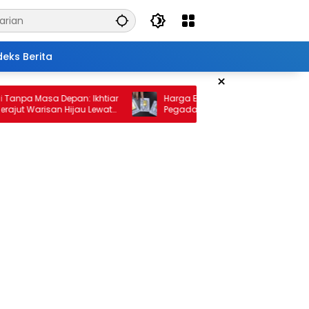
deks Berita
×
 Masa Depan: Ikhtiar
Harga Emas 10 Februari 2026: Antam da
Warisan Hijau Lewat
Pegadaian Kembali Melonjak