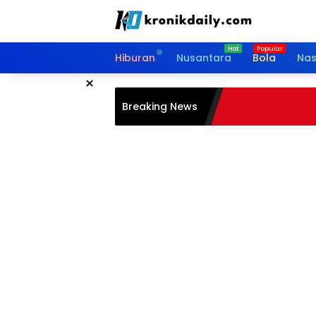
Langsung
ke
konten
Hiburan
Nusantara
Bola
Nas
×
Breaking News