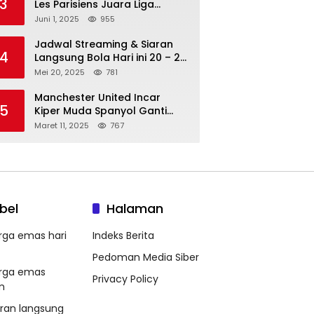
3
Les Parisiens Juara Liga
Champions 2025 usai Bantai il
Juni 1, 2025
955
Nerazzurri
Jadwal Streaming & Siaran
4
Langsung Bola Hari ini 20 – 21
Mei 2025: Manchester City vs
Mei 20, 2025
781
Bournemouth
Manchester United Incar
5
Kiper Muda Spanyol Ganti
Andre Onana
Maret 11, 2025
767
bel
Halaman
rga emas hari
Indeks Berita
Pedoman Media Siber
rga emas
Privacy Policy
m
aran langsung