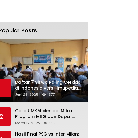
Popular Posts
Daftar 7 Siswa Paling Cerdas
1
di Indonesia versi Ilmupedia
Tryout UTBK 2025
Juni 26, 2025
1377
Cara UMKM Menjadi Mitra
2
Program MBG dan Dapat
Modal Hingga Rp500 Juta
Maret 12, 2025
999
Hasil Final PSG vs Inter Milan: