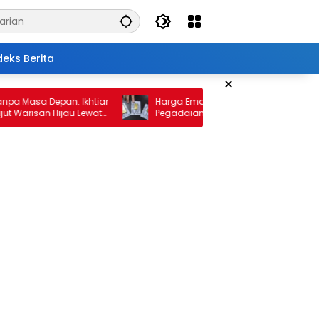
deks Berita
×
sa Depan: Ikhtiar
Harga Emas 10 Februari 2026: Antam dan
isan Hijau Lewat
Pegadaian Kembali Melonjak