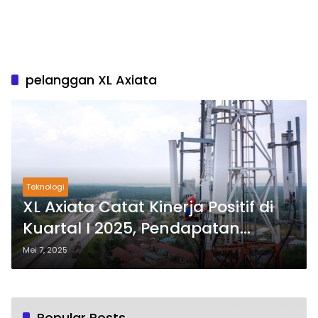
pelanggan XL Axiata
Teknologi
XL Axiata Catat Kinerja Positif di
Kuartal I 2025, Pendapatan
Tembus Rp 8,6 Triliun
Mei 7, 2025
Popular Posts