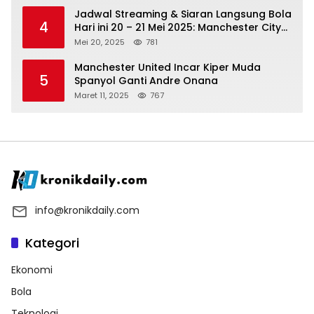
Jadwal Streaming & Siaran Langsung Bola
4
Hari ini 20 – 21 Mei 2025: Manchester City
vs Bournemouth
Mei 20, 2025
781
Manchester United Incar Kiper Muda
5
Spanyol Ganti Andre Onana
Maret 11, 2025
767
info@kronikdaily.com
Kategori
Ekonomi
Bola
Teknologi