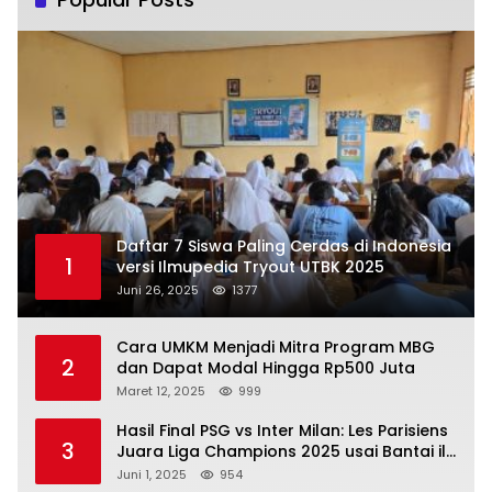
Daftar 7 Siswa Paling Cerdas di Indonesia
1
versi Ilmupedia Tryout UTBK 2025
Juni 26, 2025
1377
Cara UMKM Menjadi Mitra Program MBG
2
dan Dapat Modal Hingga Rp500 Juta
Maret 12, 2025
999
Hasil Final PSG vs Inter Milan: Les Parisiens
3
Juara Liga Champions 2025 usai Bantai il
Nerazzurri
Juni 1, 2025
954