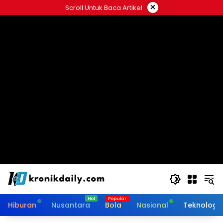
Langsung
×
Scroll Untuk Baca Artikel
ke
konten
Hiburan
Nusantara
Bola
Nasional
Teknologi