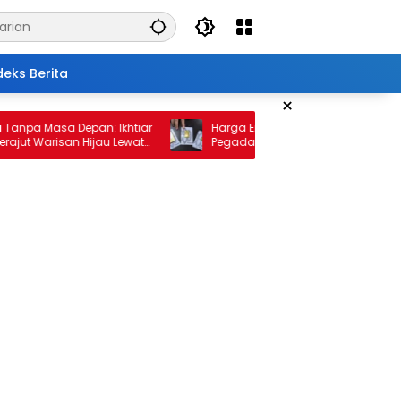
deks Berita
×
 Masa Depan: Ikhtiar
Harga Emas 10 Februari 2026: Antam dan
arisan Hijau Lewat
Pegadaian Kembali Melonjak