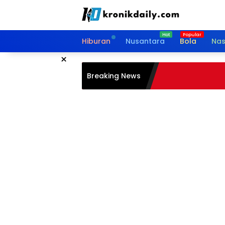
Langsung
ke
konten
Hiburan
Nusantara
Bola
Nas
×
Breaking News