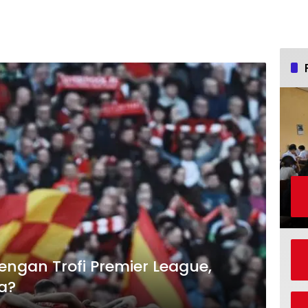
engan Trofi Premier League,
a?