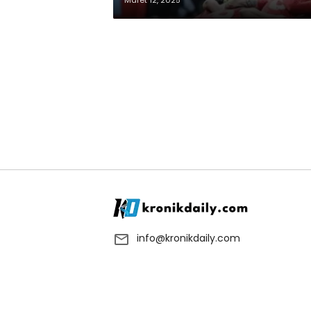
Maret 12, 2025
info@kronikdaily.com