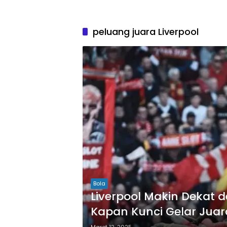
peluang juara Liverpool
Bola
Liverpool Makin Dekat d
Kapan Kunci Gelar Juar