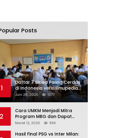
Popular Posts
Daftar 7 Siswa Paling Cerdas
1
di Indonesia versi Ilmupedia
Tryout UTBK 2025
Juni 26, 2025
1377
Cara UMKM Menjadi Mitra
2
Program MBG dan Dapat
Modal Hingga Rp500 Juta
Maret 12, 2025
999
Hasil Final PSG vs Inter Milan: