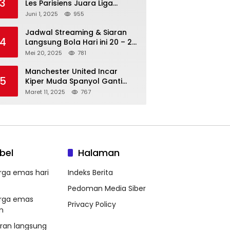
3
Les Parisiens Juara Liga
Champions 2025 usai Bantai il
Juni 1, 2025
955
Nerazzurri
Jadwal Streaming & Siaran
4
Langsung Bola Hari ini 20 – 21
Mei 2025: Manchester City vs
Mei 20, 2025
781
Bournemouth
Manchester United Incar
5
Kiper Muda Spanyol Ganti
Andre Onana
Maret 11, 2025
767
bel
Halaman
rga emas hari
Indeks Berita
Pedoman Media Siber
rga emas
Privacy Policy
m
aran langsung