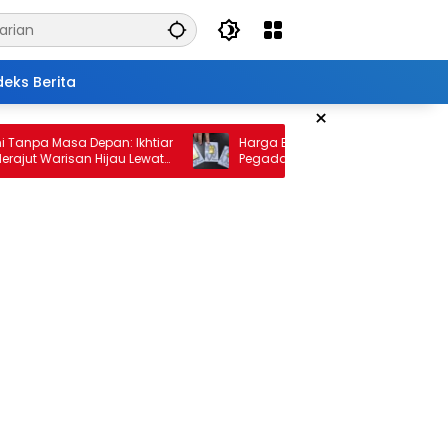
deks Berita
×
a Masa Depan: Ikhtiar
Harga Emas 10 Februari 2026: Antam da
Warisan Hijau Lewat
Pegadaian Kembali Melonjak