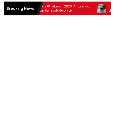
Harga Emas 10 Februari 2026: Antam dan
Harga Ema
Breaking News
Pegadaian Kembali Melonjak
dan Pega