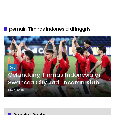
pemain Timnas Indonesia di Inggris
Bola
Gelandang Timnas Indonesia di
Swansea City Jadi Incaran Klub
Liga Inggris
Mei 1, 2025
Popular Posts