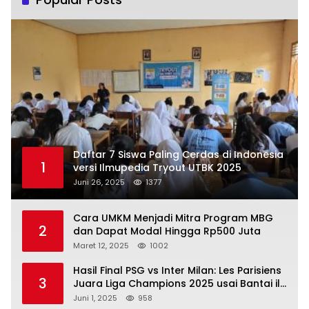
Daftar 7 Siswa Paling Cerdas di Indonesia
1
versi Ilmupedia Tryout UTBK 2025
Juni 26, 2025
1377
Cara UMKM Menjadi Mitra Program MBG
2
dan Dapat Modal Hingga Rp500 Juta
Maret 12, 2025
1002
Hasil Final PSG vs Inter Milan: Les Parisiens
3
Juara Liga Champions 2025 usai Bantai il
Nerazzurri
Juni 1, 2025
958