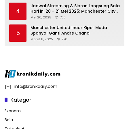
Jadwal Streaming & Siaran Langsung Bola
4
Hari ini 20 – 21 Mei 2025: Manchester City
vs Bournemouth
Mei 20, 2025
783
Manchester United Incar Kiper Muda
5
Spanyol Ganti Andre Onana
Maret 11, 2025
770
info@kronikdaily.com
Kategori
Ekonomi
Bola
Teknologi