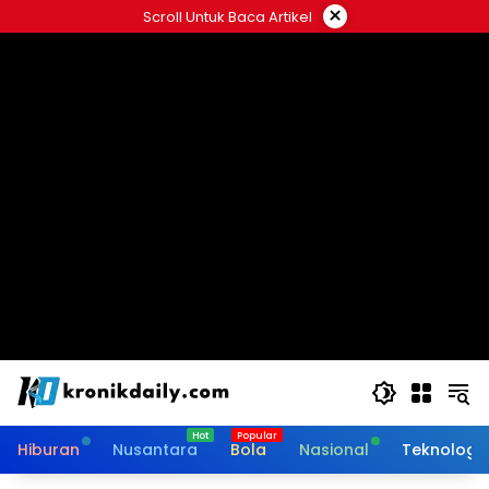
Langsung
×
Scroll Untuk Baca Artikel
ke
konten
Hiburan
Nusantara
Bola
Nasional
Teknologi