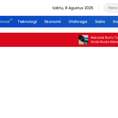
Sabtu, 8 Agustus 2026
ional
Teknologi
Ekonomi
Olahraga
Sains
In
Menolak Bumi Tanpa Ma
Anak Muda Merajut War
Portal Waktu