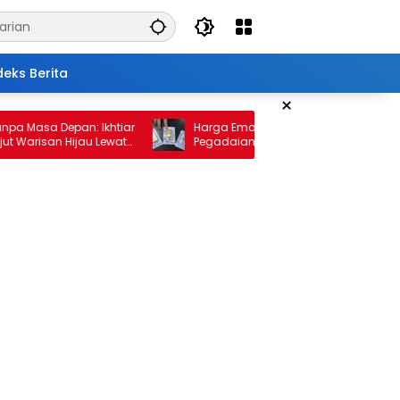
deks Berita
×
sa Depan: Ikhtiar
Harga Emas 10 Februari 2026: Antam dan
isan Hijau Lewat
Pegadaian Kembali Melonjak