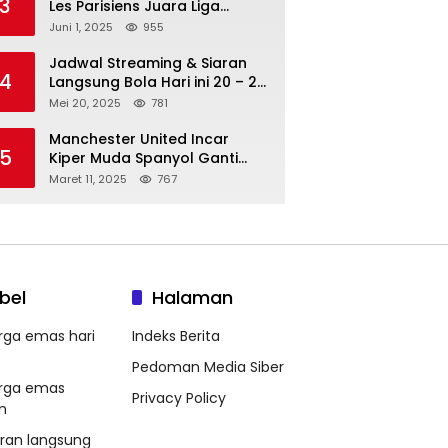
3
Les Parisiens Juara Liga
Champions 2025 usai Bantai il
Juni 1, 2025
955
Nerazzurri
Jadwal Streaming & Siaran
4
Langsung Bola Hari ini 20 – 21
Mei 2025: Manchester City vs
Mei 20, 2025
781
Bournemouth
Manchester United Incar
5
Kiper Muda Spanyol Ganti
Andre Onana
Maret 11, 2025
767
bel
Halaman
rga emas hari
Indeks Berita
Pedoman Media Siber
rga emas
Privacy Policy
m
aran langsung