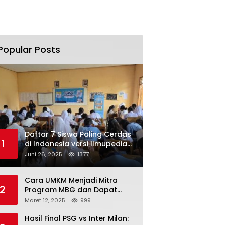
Popular Posts
Daftar 7 Siswa Paling Cerdas
1
di Indonesia versi Ilmupedia
Tryout UTBK 2025
Juni 26, 2025
1377
Cara UMKM Menjadi Mitra
2
Program MBG dan Dapat
Modal Hingga Rp500 Juta
Maret 12, 2025
999
Hasil Final PSG vs Inter Milan: