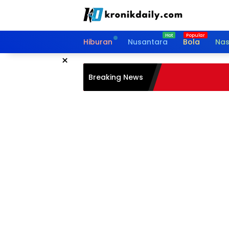
Langsung
ke
konten
Hiburan
Nusantara
Bola
Nas
×
Breaking News