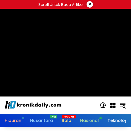
Langsung
×
Scroll Untuk Baca Artikel
ke
konten
Hiburan
Nusantara
Bola
Nasional
Teknologi