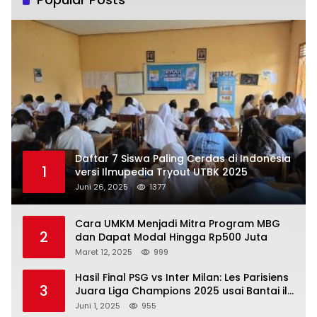
Daftar 7 Siswa Paling Cerdas di Indonesia
1
versi Ilmupedia Tryout UTBK 2025
Juni 26, 2025
1377
Cara UMKM Menjadi Mitra Program MBG
2
dan Dapat Modal Hingga Rp500 Juta
Maret 12, 2025
999
Hasil Final PSG vs Inter Milan: Les Parisiens
3
Juara Liga Champions 2025 usai Bantai il
Nerazzurri
Juni 1, 2025
955