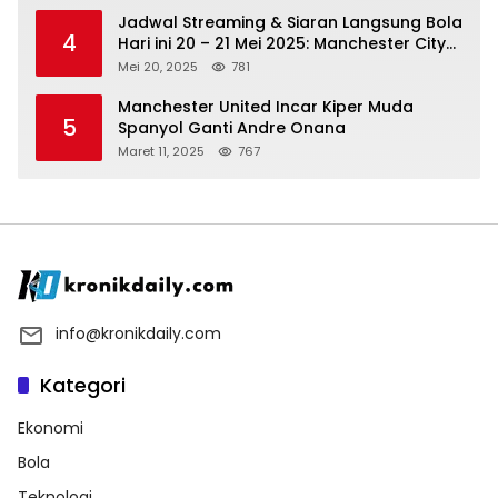
Jadwal Streaming & Siaran Langsung Bola
4
Hari ini 20 – 21 Mei 2025: Manchester City
vs Bournemouth
Mei 20, 2025
781
Manchester United Incar Kiper Muda
5
Spanyol Ganti Andre Onana
Maret 11, 2025
767
info@kronikdaily.com
Kategori
Ekonomi
Bola
Teknologi