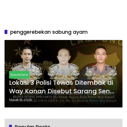
penggerebekan sabung ayam
Nusantara
Lokasi 3 Polisi Tewas Ditembak di
Way Kanan Disebut Sarang Senpi
Rakitan
Maret 19, 2025
Popular Posts