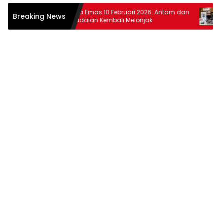
tiar
Harga Emas 10 Februari 2026: Antam dan
Harga
Breaking News
wat
Pegadaian Kembali Melonjak
dan P