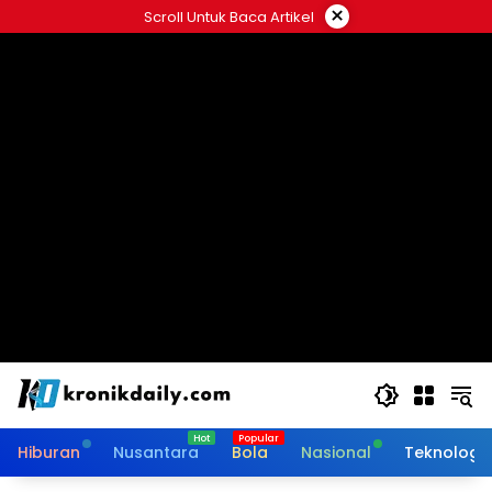
Langsung
×
Scroll Untuk Baca Artikel
ke
konten
Hiburan
Nusantara
Bola
Nasional
Teknologi