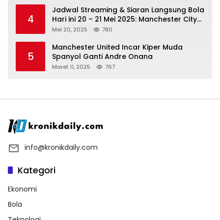
Jadwal Streaming & Siaran Langsung Bola
4
Hari ini 20 – 21 Mei 2025: Manchester City
vs Bournemouth
Mei 20, 2025
780
Manchester United Incar Kiper Muda
5
Spanyol Ganti Andre Onana
Maret 11, 2025
767
info@kronikdaily.com
Kategori
Ekonomi
Bola
Teknologi