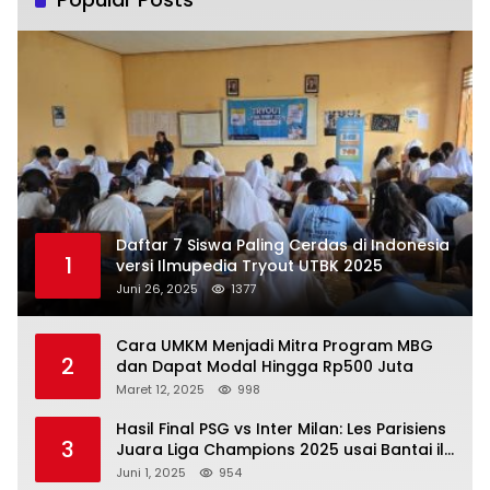
Daftar 7 Siswa Paling Cerdas di Indonesia
1
versi Ilmupedia Tryout UTBK 2025
Juni 26, 2025
1377
Cara UMKM Menjadi Mitra Program MBG
2
dan Dapat Modal Hingga Rp500 Juta
Maret 12, 2025
998
Hasil Final PSG vs Inter Milan: Les Parisiens
3
Juara Liga Champions 2025 usai Bantai il
Nerazzurri
Juni 1, 2025
954