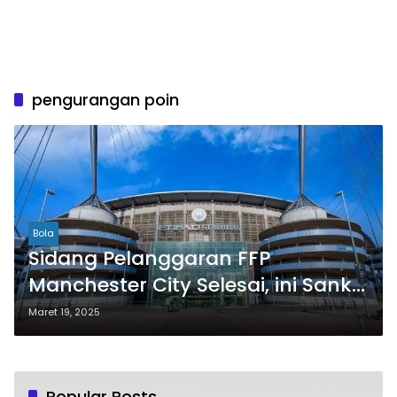
pengurangan poin
Bola
Sidang Pelanggaran FFP
Manchester City Selesai, ini Sanksi
yang Diterima
Maret 19, 2025
Popular Posts