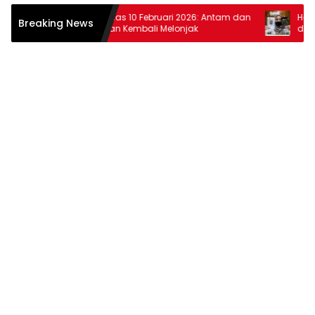
Harga Emas 10 Februari 2026: Antam dan
Harga Ema
Breaking News
Pegadaian Kembali Melonjak
dan Pega