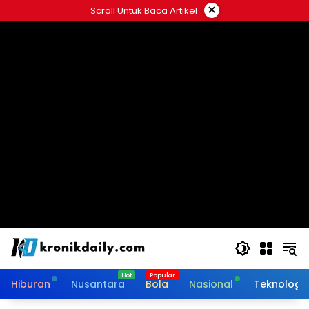
Langsung
×
Scroll Untuk Baca Artikel
ke
konten
Hiburan
Nusantara
Bola
Nasional
Teknologi