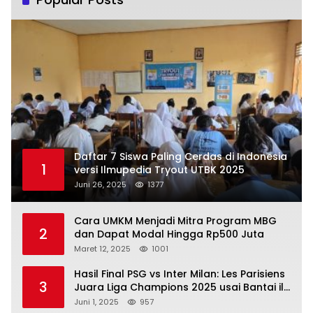
Daftar 7 Siswa Paling Cerdas di Indonesia
1
versi Ilmupedia Tryout UTBK 2025
Juni 26, 2025
1377
Cara UMKM Menjadi Mitra Program MBG
2
dan Dapat Modal Hingga Rp500 Juta
Maret 12, 2025
1001
Hasil Final PSG vs Inter Milan: Les Parisiens
3
Juara Liga Champions 2025 usai Bantai il
Nerazzurri
Juni 1, 2025
957