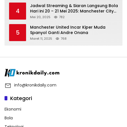
Jadwal Streaming & Siaran Langsung Bola
4
Hari ini 20 – 21 Mei 2025: Manchester City
vs Bournemouth
Mei 20, 2025
782
Manchester United Incar Kiper Muda
5
Spanyol Ganti Andre Onana
Maret 11, 2025
768
info@kronikdaily.com
Kategori
Ekonomi
Bola
Teknologi