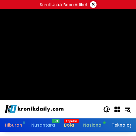
Langsung
×
Scroll Untuk Baca Artikel
ke
konten
Hiburan
Nusantara
Bola
Nasional
Teknologi