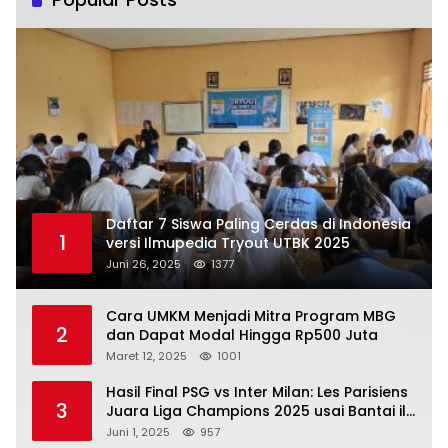
Daftar 7 Siswa Paling Cerdas di Indonesia
1
versi Ilmupedia Tryout UTBK 2025
Juni 26, 2025
1377
Cara UMKM Menjadi Mitra Program MBG
2
dan Dapat Modal Hingga Rp500 Juta
Maret 12, 2025
1001
Hasil Final PSG vs Inter Milan: Les Parisiens
3
Juara Liga Champions 2025 usai Bantai il
Nerazzurri
Juni 1, 2025
957