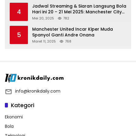
Jadwal Streaming & Siaran Langsung Bola
4
Hari ini 20 – 21 Mei 2025: Manchester City
vs Bournemouth
Mei 20, 2025
782
Manchester United Incar Kiper Muda
5
Spanyol Ganti Andre Onana
Maret 11, 2025
768
info@kronikdaily.com
Kategori
Ekonomi
Bola
Teknologi