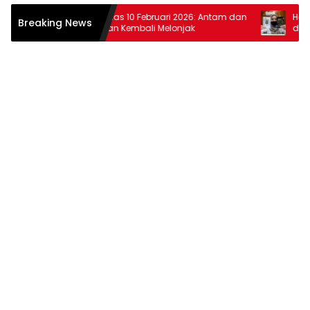
Harga Emas 10 Februari 2026: Antam dan
Harga Ema
Breaking News
Pegadaian Kembali Melonjak
dan Pega