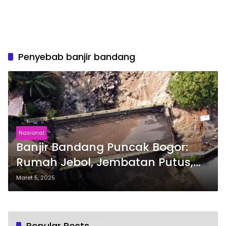
Penyebab banjir bandang
Nasional
Banjir Bandang Puncak Bogor:
Rumah Jebol, Jembatan Putus,
Warga Mengungsi
Maret 5, 2025
Popular Posts