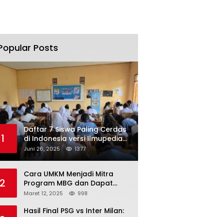
Popular Posts
Daftar 7 Siswa Paling Cerdas
1
di Indonesia versi Ilmupedia
Tryout UTBK 2025
Juni 26, 2025
1377
Cara UMKM Menjadi Mitra
2
Program MBG dan Dapat
Modal Hingga Rp500 Juta
Maret 12, 2025
998
Hasil Final PSG vs Inter Milan: