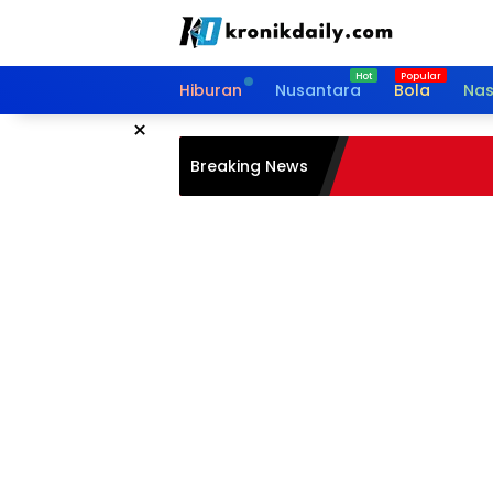
Langsung
ke
konten
Hiburan
Nusantara
Bola
Nas
×
Breaking News