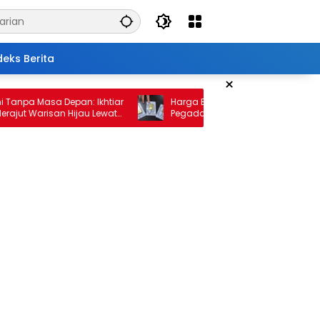
deks Berita
×
 Masa Depan: Ikhtiar
Harga Emas 10 Februari 2026: Antam da
Warisan Hijau Lewat
Pegadaian Kembali Melonjak