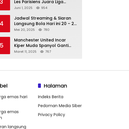
3
Les Parisiens Juara Liga
Champions 2025 usai Bantai il
Juni 1, 2025
954
Nerazzurri
Jadwal Streaming & Siaran
4
Langsung Bola Hari ini 20 – 21
Mei 2025: Manchester City vs
Mei 20, 2025
780
Bournemouth
Manchester United Incar
5
Kiper Muda Spanyol Ganti
Andre Onana
Maret 11, 2025
767
bel
Halaman
rga emas hari
Indeks Berita
Pedoman Media Siber
rga emas
Privacy Policy
m
aran langsung