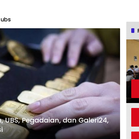
 ubs
UBS, Pegadaian, dan Galeri24,
i