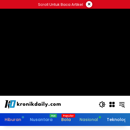
Langsung
×
Scroll Untuk Baca Artikel
ke
konten
Hiburan
Nusantara
Bola
Nasional
Teknologi