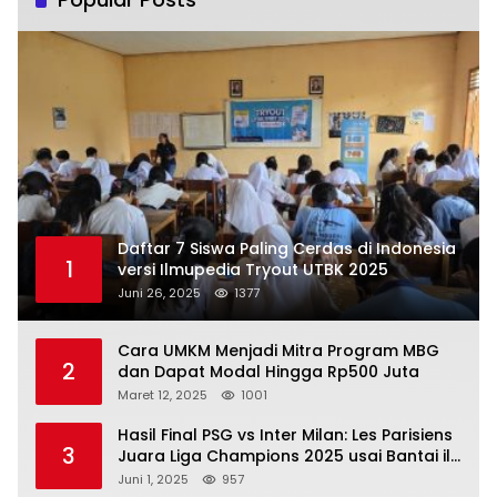
Daftar 7 Siswa Paling Cerdas di Indonesia
1
versi Ilmupedia Tryout UTBK 2025
Juni 26, 2025
1377
Cara UMKM Menjadi Mitra Program MBG
2
dan Dapat Modal Hingga Rp500 Juta
Maret 12, 2025
1001
Hasil Final PSG vs Inter Milan: Les Parisiens
3
Juara Liga Champions 2025 usai Bantai il
Nerazzurri
Juni 1, 2025
957