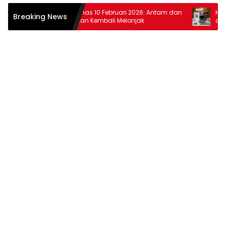
r
Harga Emas 10 Februari 2026: Antam dan
Harga Em
Breaking News
Pegadaian Kembali Melonjak
dan Pega