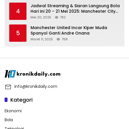
Jadwal Streaming & Siaran Langsung Bola
4
Hari ini 20 – 21 Mei 2025: Manchester City
vs Bournemouth
Mei 20, 2025
782
Manchester United Incar Kiper Muda
5
Spanyol Ganti Andre Onana
Maret 11, 2025
768
info@kronikdaily.com
Kategori
Ekonomi
Bola
Teknologi