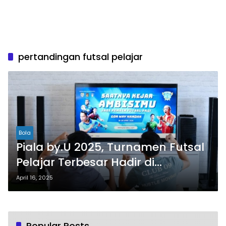
pertandingan futsal pelajar
Bola
Piala by.U 2025, Turnamen Futsal
Pelajar Terbesar Hadir di
Lampung
April 16, 2025
Popular Posts