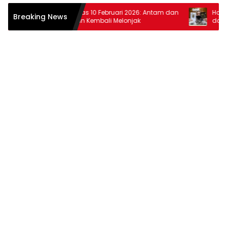
Harga Emas 10 Februari 2026: Antam dan
Harga Ema
Breaking News
Pegadaian Kembali Melonjak
dan Pega