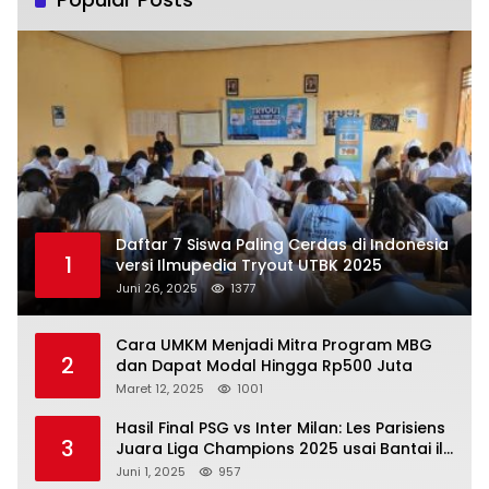
Daftar 7 Siswa Paling Cerdas di Indonesia
1
versi Ilmupedia Tryout UTBK 2025
Juni 26, 2025
1377
Cara UMKM Menjadi Mitra Program MBG
2
dan Dapat Modal Hingga Rp500 Juta
Maret 12, 2025
1001
Hasil Final PSG vs Inter Milan: Les Parisiens
3
Juara Liga Champions 2025 usai Bantai il
Nerazzurri
Juni 1, 2025
957