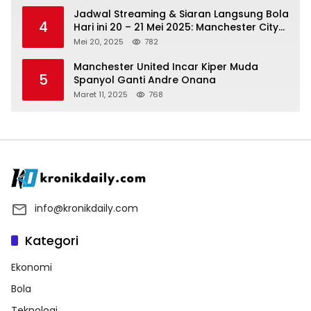
Jadwal Streaming & Siaran Langsung Bola
4
Hari ini 20 – 21 Mei 2025: Manchester City
vs Bournemouth
Mei 20, 2025
782
Manchester United Incar Kiper Muda
5
Spanyol Ganti Andre Onana
Maret 11, 2025
768
info@kronikdaily.com
Kategori
Ekonomi
Bola
Teknologi