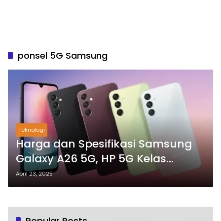
ponsel 5G Samsung
Teknologi
Harga dan Spesifikasi Samsung
Galaxy A26 5G, HP 5G Kelas
Menengah dengan Fitur Premium
April 23, 2025
Popular Posts