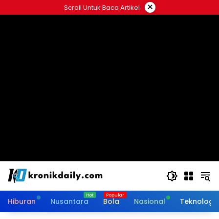
Langsung
×
Scroll Untuk Baca Artikel
ke
konten
Hiburan
Nusantara
Bola
Nasional
Teknologi