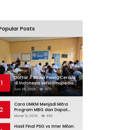
Popular Posts
Daftar 7 Siswa Paling Cerdas
1
di Indonesia versi Ilmupedia
Tryout UTBK 2025
Juni 26, 2025
1377
Cara UMKM Menjadi Mitra
2
Program MBG dan Dapat
Modal Hingga Rp500 Juta
Maret 12, 2025
998
Hasil Final PSG vs Inter Milan: