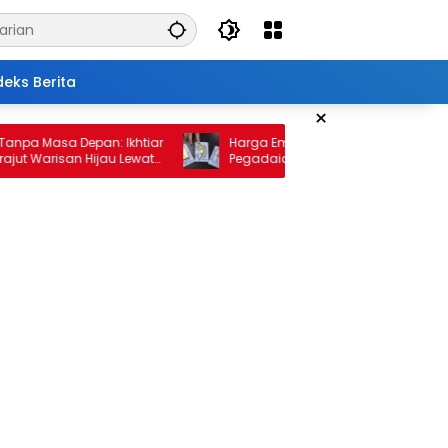
deks Berita
×
Masa Depan: Ikhtiar
Harga Emas 10 Februari 2026: Antam dan
arisan Hijau Lewat
Pegadaian Kembali Melonjak