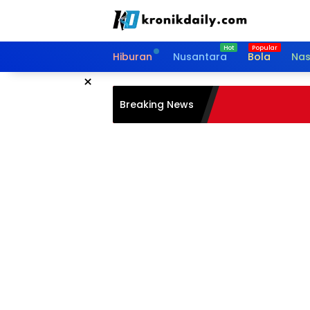
Langsung
ke
konten
Hiburan
Nusantara
Bola
Nas
×
Breaking News