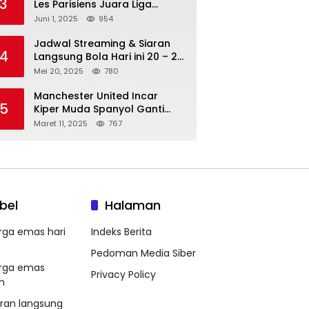
3
Les Parisiens Juara Liga
Champions 2025 usai Bantai il
Juni 1, 2025
954
Nerazzurri
Jadwal Streaming & Siaran
4
Langsung Bola Hari ini 20 – 21
Mei 2025: Manchester City vs
Mei 20, 2025
780
Bournemouth
Manchester United Incar
5
Kiper Muda Spanyol Ganti
Andre Onana
Maret 11, 2025
767
bel
Halaman
rga emas hari
Indeks Berita
Pedoman Media Siber
rga emas
Privacy Policy
m
aran langsung