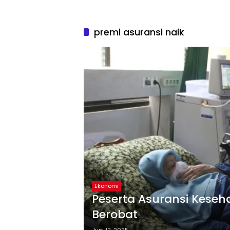
premi asuransi naik
Ekonomi
Peserta Asuransi Keseh
Berobat