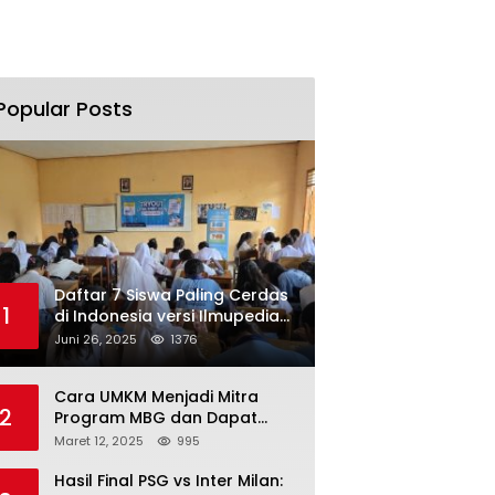
Popular Posts
Daftar 7 Siswa Paling Cerdas
1
di Indonesia versi Ilmupedia
Tryout UTBK 2025
Juni 26, 2025
1376
Cara UMKM Menjadi Mitra
2
Program MBG dan Dapat
Modal Hingga Rp500 Juta
Maret 12, 2025
995
Hasil Final PSG vs Inter Milan: