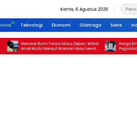
Kamis, 6 Agustus 2026
ional
Teknologi
Ekonomi
Olahraga
Sains
In
Menolak Bumi Tanpa Masa Depan: Ikhtiar
Harga Emas 10 
Anak Muda Merajut Warisan Hijau Lewat
Pegadaian Kemb
Portal Waktu