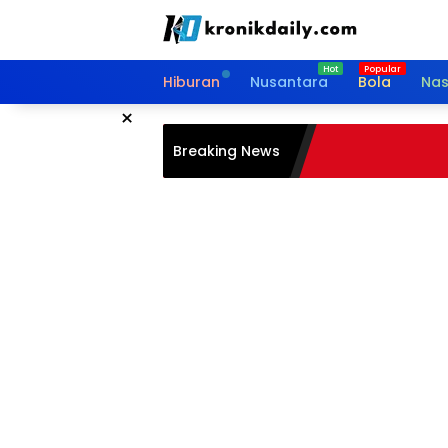
Langsung
ke
konten
Hiburan
Nusantara
Bola
Nas
×
Breaking News