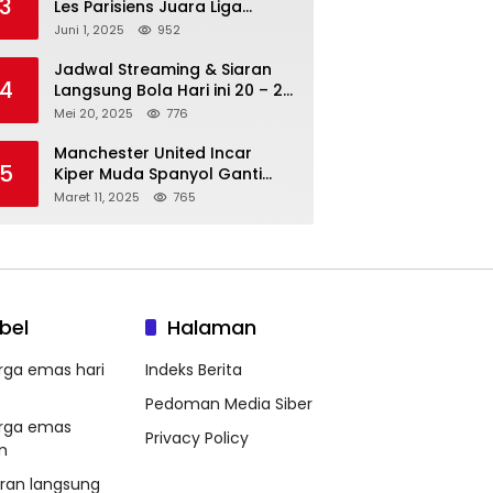
3
Les Parisiens Juara Liga
Champions 2025 usai Bantai il
Juni 1, 2025
952
Nerazzurri
Jadwal Streaming & Siaran
4
Langsung Bola Hari ini 20 – 21
Mei 2025: Manchester City vs
Mei 20, 2025
776
Bournemouth
Manchester United Incar
5
Kiper Muda Spanyol Ganti
Andre Onana
Maret 11, 2025
765
bel
Halaman
rga emas hari
Indeks Berita
Pedoman Media Siber
rga emas
Privacy Policy
m
aran langsung