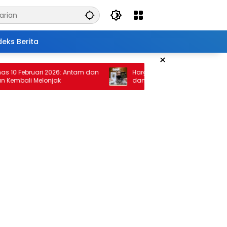
deks Berita
×
Februari 2026: Antam dan
Harga Emas 30 Januari 2026: Anta
ali Melonjak
dan Pegadaian Terus Melambung