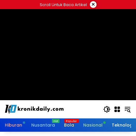
Langsung
×
Scroll Untuk Baca Artikel
ke
konten
Hiburan
Nusantara
Bola
Nasional
Teknologi