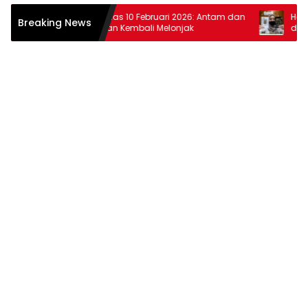
Harga Emas 10 Februari 2026: Antam dan
Harga Ema
Breaking News
Pegadaian Kembali Melonjak
dan Pega