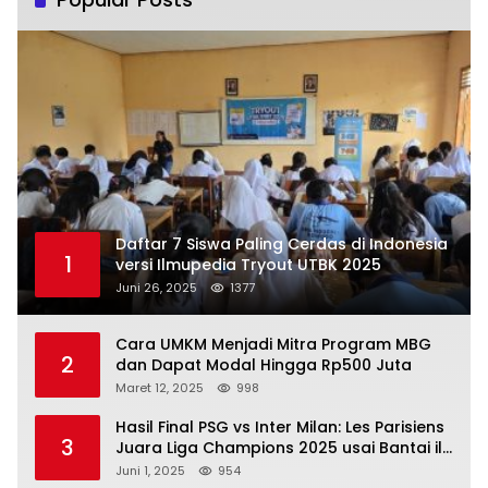
Daftar 7 Siswa Paling Cerdas di Indonesia
1
versi Ilmupedia Tryout UTBK 2025
Juni 26, 2025
1377
Cara UMKM Menjadi Mitra Program MBG
2
dan Dapat Modal Hingga Rp500 Juta
Maret 12, 2025
998
Hasil Final PSG vs Inter Milan: Les Parisiens
3
Juara Liga Champions 2025 usai Bantai il
Nerazzurri
Juni 1, 2025
954