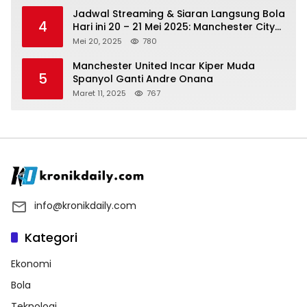
Jadwal Streaming & Siaran Langsung Bola
4
Hari ini 20 – 21 Mei 2025: Manchester City
vs Bournemouth
Mei 20, 2025
780
Manchester United Incar Kiper Muda
5
Spanyol Ganti Andre Onana
Maret 11, 2025
767
info@kronikdaily.com
Kategori
Ekonomi
Bola
Teknologi