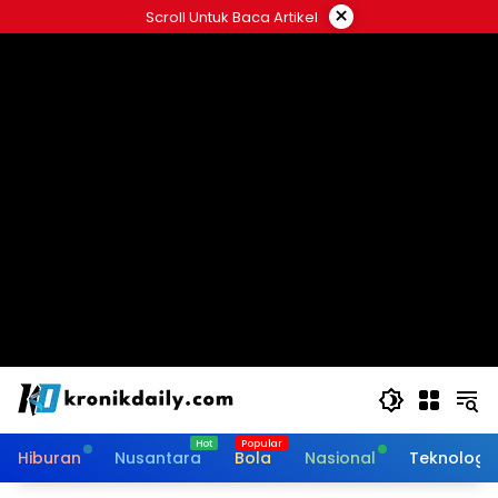
Langsung
×
Scroll Untuk Baca Artikel
ke
konten
Hiburan
Nusantara
Bola
Nasional
Teknologi