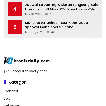
Jadwal Streaming & Siaran Langsung Bola
4
Hari ini 20 – 21 Mei 2025: Manchester City
vs Bournemouth
Mei 20, 2025
781
Manchester United Incar Kiper Muda
5
Spanyol Ganti Andre Onana
Maret 11, 2025
768
info@kronikdaily.com
Kategori
Ekonomi
Bola
Teknologi