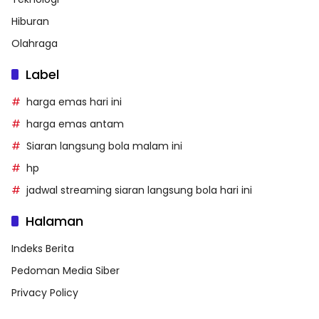
Hiburan
Olahraga
Label
harga emas hari ini
harga emas antam
Siaran langsung bola malam ini
hp
jadwal streaming siaran langsung bola hari ini
Halaman
Indeks Berita
Pedoman Media Siber
Privacy Policy