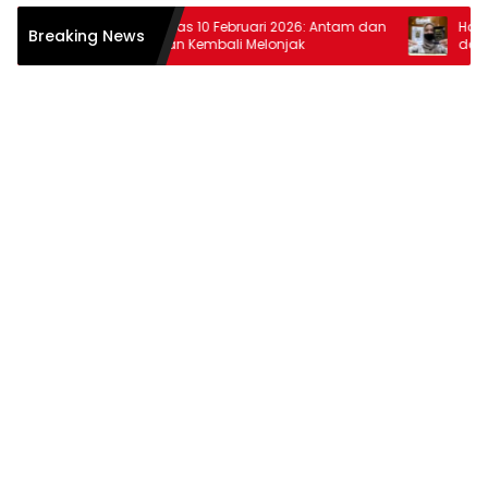
Harga Emas 10 Februari 2026: Antam dan
Harga Ema
Breaking News
Pegadaian Kembali Melonjak
dan Pega