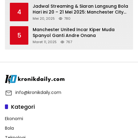
Jadwal Streaming & Siaran Langsung Bola
4
Hari ini 20 – 21 Mei 2025: Manchester City
vs Bournemouth
Mei 20, 2025
780
Manchester United Incar Kiper Muda
5
Spanyol Ganti Andre Onana
Maret 11, 2025
767
info@kronikdaily.com
Kategori
Ekonomi
Bola
Teknologi