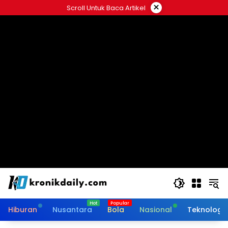
Langsung
×
Scroll Untuk Baca Artikel
ke
konten
Hiburan
Nusantara
Bola
Nasional
Teknologi