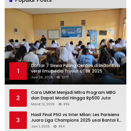
Daftar 7 Siswa Paling Cerdas di Indonesia
1
versi Ilmupedia Tryout UTBK 2025
Juni 26, 2025
1377
Cara UMKM Menjadi Mitra Program MBG
2
dan Dapat Modal Hingga Rp500 Juta
Maret 12, 2025
999
Hasil Final PSG vs Inter Milan: Les Parisiens
3
Juara Liga Champions 2025 usai Bantai il
Nerazzurri
Juni 1, 2025
954