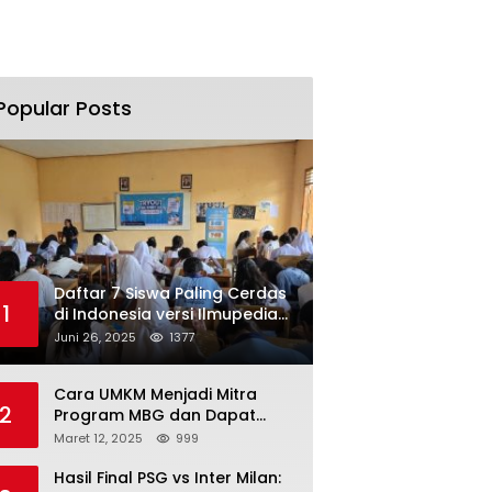
Popular Posts
Daftar 7 Siswa Paling Cerdas
1
di Indonesia versi Ilmupedia
Tryout UTBK 2025
Juni 26, 2025
1377
Cara UMKM Menjadi Mitra
2
Program MBG dan Dapat
Modal Hingga Rp500 Juta
Maret 12, 2025
999
Hasil Final PSG vs Inter Milan: