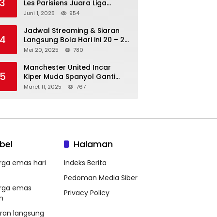
3
Les Parisiens Juara Liga
Champions 2025 usai Bantai il
Juni 1, 2025
954
Nerazzurri
Jadwal Streaming & Siaran
4
Langsung Bola Hari ini 20 – 21
Mei 2025: Manchester City vs
Mei 20, 2025
780
Bournemouth
Manchester United Incar
5
Kiper Muda Spanyol Ganti
Andre Onana
Maret 11, 2025
767
bel
Halaman
rga emas hari
Indeks Berita
Pedoman Media Siber
rga emas
Privacy Policy
m
aran langsung