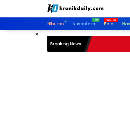
Langsung
ke
konten
Hiburan
Nusantara
Bola
Nas
×
Breaking News