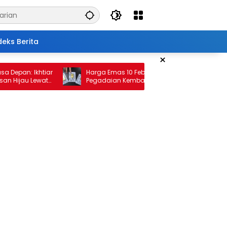
deks Berita
×
n: Ikhtiar
Harga Emas 10 Februari 2026: Antam dan
jau Lewat
Pegadaian Kembali Melonjak