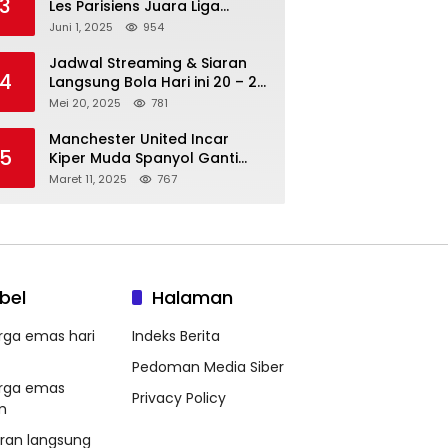
3
Les Parisiens Juara Liga
Champions 2025 usai Bantai il
Juni 1, 2025
954
Nerazzurri
Jadwal Streaming & Siaran
4
Langsung Bola Hari ini 20 – 21
Mei 2025: Manchester City vs
Mei 20, 2025
781
Bournemouth
Manchester United Incar
5
Kiper Muda Spanyol Ganti
Andre Onana
Maret 11, 2025
767
bel
Halaman
rga emas hari
Indeks Berita
Pedoman Media Siber
rga emas
Privacy Policy
m
aran langsung