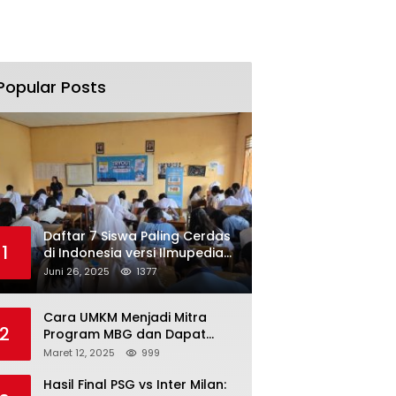
Popular Posts
Daftar 7 Siswa Paling Cerdas
1
di Indonesia versi Ilmupedia
Tryout UTBK 2025
Juni 26, 2025
1377
Cara UMKM Menjadi Mitra
2
Program MBG dan Dapat
Modal Hingga Rp500 Juta
Maret 12, 2025
999
Hasil Final PSG vs Inter Milan: