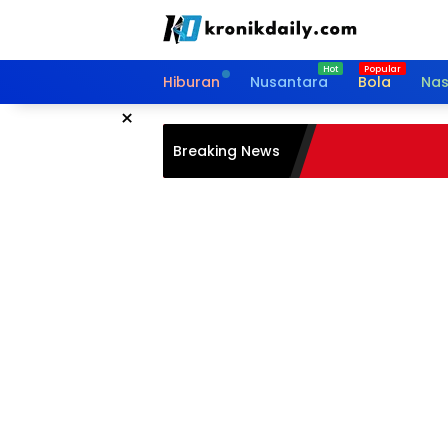
Langsung
ke
konten
Hiburan
Nusantara
Bola
Nas
×
Breaking News