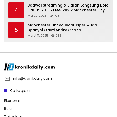
Jadwal Streaming & Siaran Langsung Bola
4
Hari ini 20 – 21 Mei 2025: Manchester City
vs Bournemouth
Mei 20, 2025
778
Manchester United Incar Kiper Muda
5
Spanyol Ganti Andre Onana
Maret 11, 2025
766
info@kronikdaily.com
Kategori
Ekonomi
Bola
Teknologi