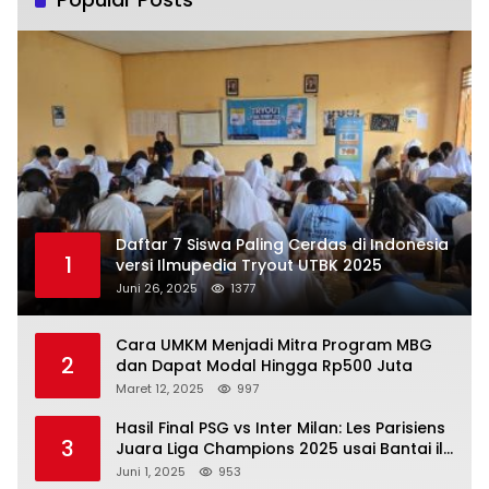
Daftar 7 Siswa Paling Cerdas di Indonesia
1
versi Ilmupedia Tryout UTBK 2025
Juni 26, 2025
1377
Cara UMKM Menjadi Mitra Program MBG
2
dan Dapat Modal Hingga Rp500 Juta
Maret 12, 2025
997
Hasil Final PSG vs Inter Milan: Les Parisiens
3
Juara Liga Champions 2025 usai Bantai il
Nerazzurri
Juni 1, 2025
953