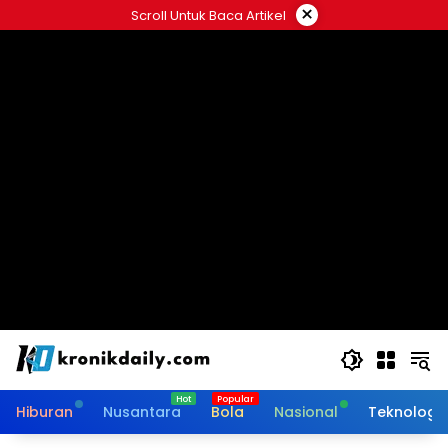
Langsung
×
Scroll Untuk Baca Artikel
ke
konten
Hiburan
Nusantara
Bola
Nasional
Teknologi