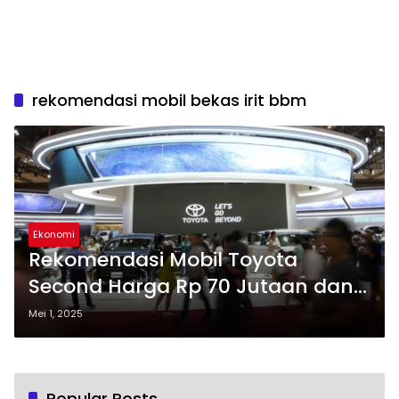
rekomendasi mobil bekas irit bbm
Ekonomi
Rekomendasi Mobil Toyota
Second Harga Rp 70 Jutaan dan
Hemat BBM
Mei 1, 2025
Popular Posts