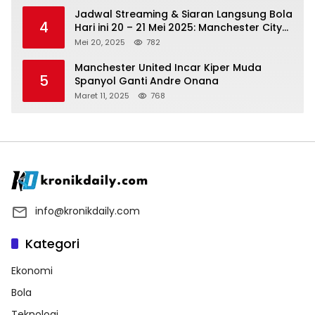
Jadwal Streaming & Siaran Langsung Bola
4
Hari ini 20 – 21 Mei 2025: Manchester City
vs Bournemouth
Mei 20, 2025
782
Manchester United Incar Kiper Muda
5
Spanyol Ganti Andre Onana
Maret 11, 2025
768
info@kronikdaily.com
Kategori
Ekonomi
Bola
Teknologi