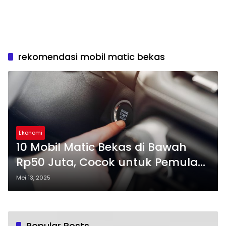
rekomendasi mobil matic bekas
Ekonomi
10 Mobil Matic Bekas di Bawah
Rp50 Juta, Cocok untuk Pemula
yang Baru Belajar Menyetir
Mei 13, 2025
Popular Posts