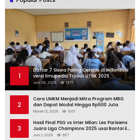
Daftar 7 Siswa Paling Cerdas di Indonesia
1
versi Ilmupedia Tryout UTBK 2025
Juni 26, 2025
1377
Cara UMKM Menjadi Mitra Program MBG
2
dan Dapat Modal Hingga Rp500 Juta
Maret 12, 2025
1001
Hasil Final PSG vs Inter Milan: Les Parisiens
3
Juara Liga Champions 2025 usai Bantai il
Nerazzurri
Juni 1, 2025
957