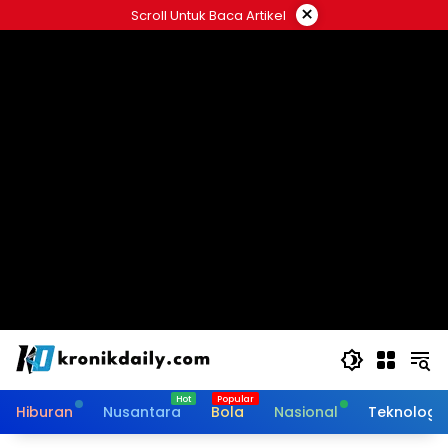
Langsung
×
Scroll Untuk Baca Artikel
ke
konten
Hiburan
Nusantara
Bola
Nasional
Teknologi