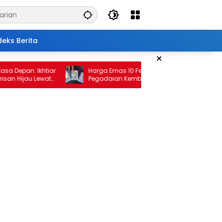
deks Berita
×
pan: Ikhtiar
Harga Emas 10 Februari 2026: Antam dan
ijau Lewat
Pegadaian Kembali Melonjak