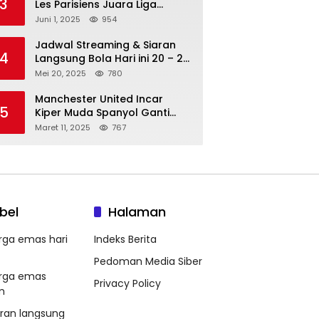
3
Les Parisiens Juara Liga
Champions 2025 usai Bantai il
Juni 1, 2025
954
Nerazzurri
Jadwal Streaming & Siaran
4
Langsung Bola Hari ini 20 – 21
Mei 2025: Manchester City vs
Mei 20, 2025
780
Bournemouth
Manchester United Incar
5
Kiper Muda Spanyol Ganti
Andre Onana
Maret 11, 2025
767
bel
Halaman
rga emas hari
Indeks Berita
Pedoman Media Siber
rga emas
Privacy Policy
m
aran langsung