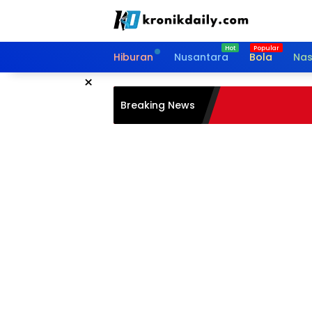
Langsung
ke
konten
Hiburan
Nusantara
Bola
Nas
×
Breaking News