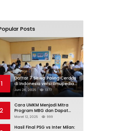
Popular Posts
Daftar 7 Siswa Paling Cerdas
1
di Indonesia versi Ilmupedia
Tryout UTBK 2025
Juni 26, 2025
1377
Cara UMKM Menjadi Mitra
2
Program MBG dan Dapat
Modal Hingga Rp500 Juta
Maret 12, 2025
999
Hasil Final PSG vs Inter Milan: