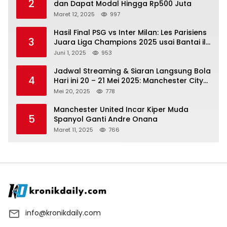
2
dan Dapat Modal Hingga Rp500 Juta
Maret 12, 2025
997
Hasil Final PSG vs Inter Milan: Les Parisiens
3
Juara Liga Champions 2025 usai Bantai il
Nerazzurri
Juni 1, 2025
953
Jadwal Streaming & Siaran Langsung Bola
4
Hari ini 20 – 21 Mei 2025: Manchester City
vs Bournemouth
Mei 20, 2025
778
Manchester United Incar Kiper Muda
5
Spanyol Ganti Andre Onana
Maret 11, 2025
766
info@kronikdaily.com