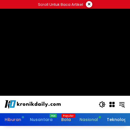
Langsung
×
Scroll Untuk Baca Artikel
ke
konten
Hiburan
Nusantara
Bola
Nasional
Teknologi