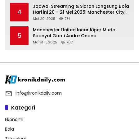
Jadwal Streaming & Siaran Langsung Bola
4
Hari ini 20 – 21 Mei 2025: Manchester City
vs Bournemouth
Mei 20, 2025
781
Manchester United Incar Kiper Muda
5
Spanyol Ganti Andre Onana
Maret 11, 2025
767
info@kronikdaily.com
Kategori
Ekonomi
Bola
Teknologi