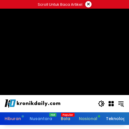
Langsung
×
Scroll Untuk Baca Artikel
ke
konten
Hiburan
Nusantara
Bola
Nasional
Teknologi