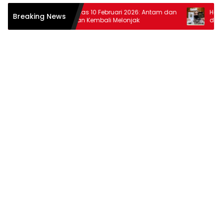
r
Harga Emas 10 Februari 2026: Antam dan
Harga Em
Breaking News
Pegadaian Kembali Melonjak
dan Pega