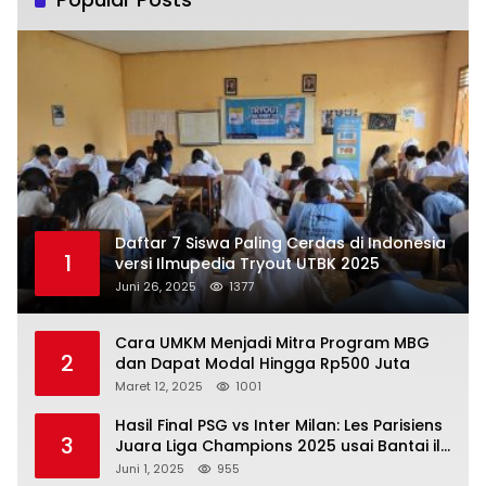
Daftar 7 Siswa Paling Cerdas di Indonesia
1
versi Ilmupedia Tryout UTBK 2025
Juni 26, 2025
1377
Cara UMKM Menjadi Mitra Program MBG
2
dan Dapat Modal Hingga Rp500 Juta
Maret 12, 2025
1001
Hasil Final PSG vs Inter Milan: Les Parisiens
3
Juara Liga Champions 2025 usai Bantai il
Nerazzurri
Juni 1, 2025
955