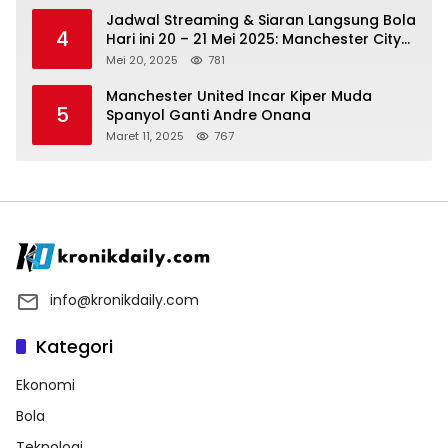
Jadwal Streaming & Siaran Langsung Bola
4
Hari ini 20 – 21 Mei 2025: Manchester City
vs Bournemouth
Mei 20, 2025
781
Manchester United Incar Kiper Muda
5
Spanyol Ganti Andre Onana
Maret 11, 2025
767
info@kronikdaily.com
Kategori
Ekonomi
Bola
Teknologi