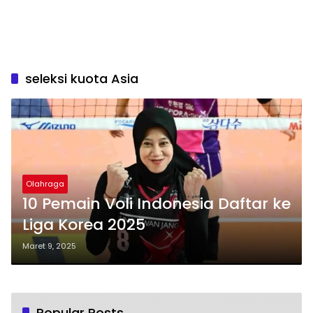
seleksi kuota Asia
Olahraga
10 Pemain Voli Indonesia Daftar ke
Liga Korea 2025
Maret 9, 2025
Popular Posts