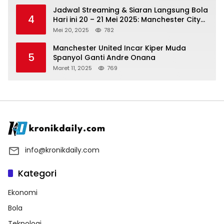
Jadwal Streaming & Siaran Langsung Bola
4
Hari ini 20 – 21 Mei 2025: Manchester City
vs Bournemouth
Mei 20, 2025
782
Manchester United Incar Kiper Muda
5
Spanyol Ganti Andre Onana
Maret 11, 2025
769
info@kronikdaily.com
Kategori
Ekonomi
Bola
Teknologi