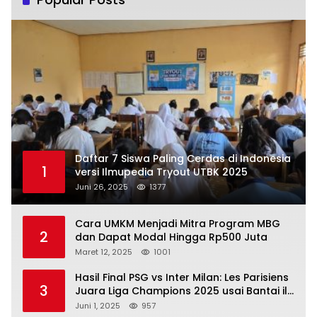
Daftar 7 Siswa Paling Cerdas di Indonesia
1
versi Ilmupedia Tryout UTBK 2025
Juni 26, 2025
1377
Cara UMKM Menjadi Mitra Program MBG
2
dan Dapat Modal Hingga Rp500 Juta
Maret 12, 2025
1001
Hasil Final PSG vs Inter Milan: Les Parisiens
3
Juara Liga Champions 2025 usai Bantai il
Nerazzurri
Juni 1, 2025
957