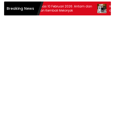
r
Harga Emas 10 Februari 2026: Antam dan
Harga Em
Breaking News
Pegadaian Kembali Melonjak
dan Pega