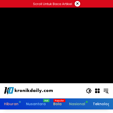
Langsung
×
Scroll Untuk Baca Artikel
ke
konten
Hiburan
Nusantara
Bola
Nasional
Teknologi