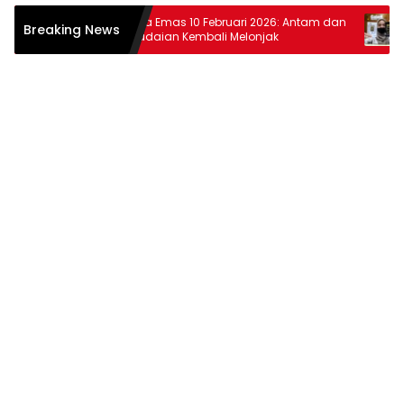
tiar
Harga Emas 10 Februari 2026: Antam dan
Harga
Breaking News
wat
Pegadaian Kembali Melonjak
dan 