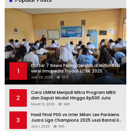
Daftar 7 Siswa Paling Cerdas di Indonesia
1
versi Ilmupedia Tryout UTBK 2025
Juni 26, 2025
1377
Cara UMKM Menjadi Mitra Program MBG
2
dan Dapat Modal Hingga Rp500 Juta
Maret 12, 2025
999
Hasil Final PSG vs Inter Milan: Les Parisiens
3
Juara Liga Champions 2025 usai Bantai il
Nerazzurri
Juni 1, 2025
955