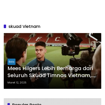
skuad Vietnam
Bola
Mees Hilgers Lebih Berharga dari
Seluruh Skuad Timnas Vietnam,
Bukti Kualitas Pemain Indonesia
Maret 12, 2025
di Eropa
Popular Posts