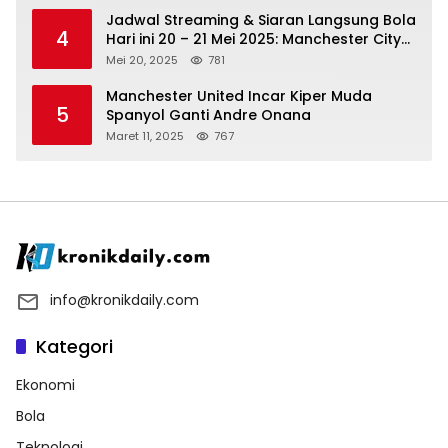
Jadwal Streaming & Siaran Langsung Bola
4
Hari ini 20 – 21 Mei 2025: Manchester City
vs Bournemouth
Mei 20, 2025
781
Manchester United Incar Kiper Muda
5
Spanyol Ganti Andre Onana
Maret 11, 2025
767
info@kronikdaily.com
Kategori
Ekonomi
Bola
Teknologi