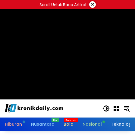
Langsung
×
Scroll Untuk Baca Artikel
ke
konten
Hiburan
Nusantara
Bola
Nasional
Teknologi