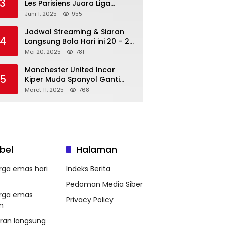
3
Les Parisiens Juara Liga
Champions 2025 usai Bantai il
Juni 1, 2025
955
Nerazzurri
Jadwal Streaming & Siaran
4
Langsung Bola Hari ini 20 – 21
Mei 2025: Manchester City vs
Mei 20, 2025
781
Bournemouth
Manchester United Incar
5
Kiper Muda Spanyol Ganti
Andre Onana
Maret 11, 2025
768
bel
Halaman
rga emas hari
Indeks Berita
Pedoman Media Siber
rga emas
Privacy Policy
m
aran langsung