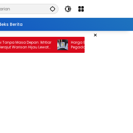
deks Berita
×
pa Masa Depan: Ikhtiar
Harga Emas 10 Februari 2026: Antam d
 Warisan Hijau Lewat
Pegadaian Kembali Melonjak