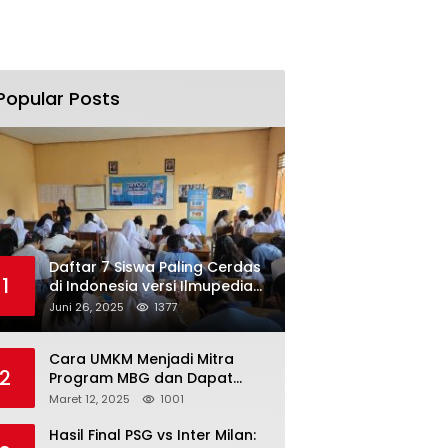
Popular Posts
Daftar 7 Siswa Paling Cerdas
1
di Indonesia versi Ilmupedia
Tryout UTBK 2025
Juni 26, 2025
1377
Cara UMKM Menjadi Mitra
2
Program MBG dan Dapat
Modal Hingga Rp500 Juta
Maret 12, 2025
1001
Hasil Final PSG vs Inter Milan: