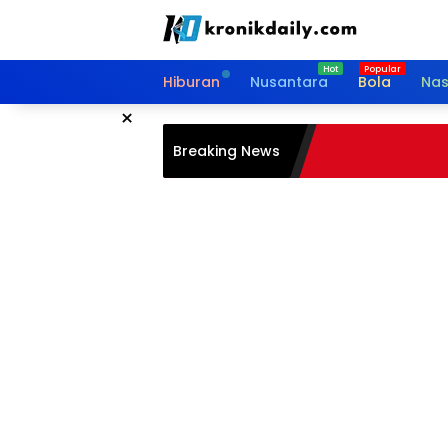
Langsung
ke
konten
Hiburan
Nusantara
Bola
Nas
×
Breaking News