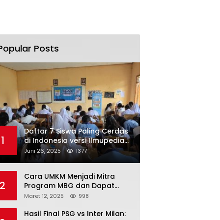
Popular Posts
Daftar 7 Siswa Paling Cerdas
1
di Indonesia versi Ilmupedia
Tryout UTBK 2025
Juni 26, 2025
1377
Cara UMKM Menjadi Mitra
2
Program MBG dan Dapat
Modal Hingga Rp500 Juta
Maret 12, 2025
998
Hasil Final PSG vs Inter Milan: