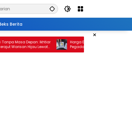
deks Berita
×
 Masa Depan: Ikhtiar
Harga Emas 10 Februari 2026: Antam da
Warisan Hijau Lewat
Pegadaian Kembali Melonjak