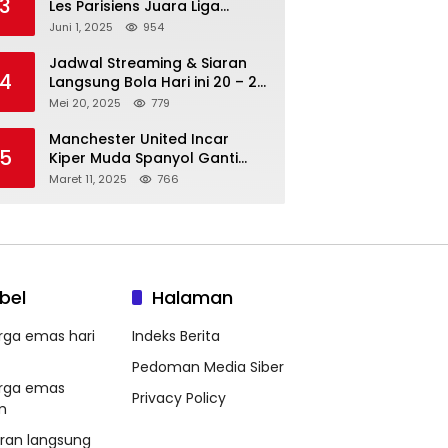
3
Les Parisiens Juara Liga
Champions 2025 usai Bantai il
Juni 1, 2025
954
Nerazzurri
Jadwal Streaming & Siaran
4
Langsung Bola Hari ini 20 – 21
Mei 2025: Manchester City vs
Mei 20, 2025
779
Bournemouth
Manchester United Incar
5
Kiper Muda Spanyol Ganti
Andre Onana
Maret 11, 2025
766
bel
Halaman
rga emas hari
Indeks Berita
Pedoman Media Siber
rga emas
Privacy Policy
m
aran langsung