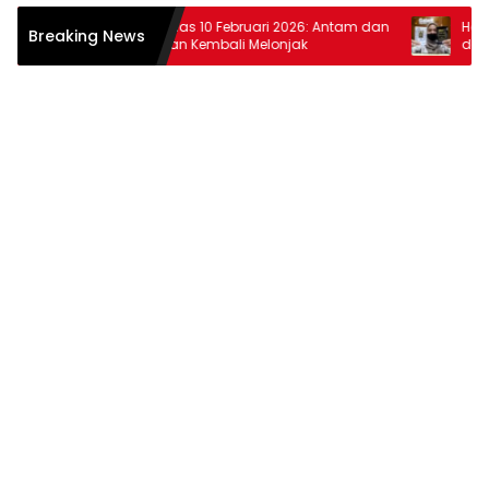
r
Harga Emas 10 Februari 2026: Antam dan
Harga Em
Breaking News
Pegadaian Kembali Melonjak
dan Pega