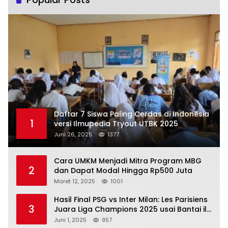
Daftar 7 Siswa Paling Cerdas di Indonesia
1
versi Ilmupedia Tryout UTBK 2025
Juni 26, 2025
1377
Cara UMKM Menjadi Mitra Program MBG
2
dan Dapat Modal Hingga Rp500 Juta
Maret 12, 2025
1001
Hasil Final PSG vs Inter Milan: Les Parisiens
3
Juara Liga Champions 2025 usai Bantai il
Nerazzurri
Juni 1, 2025
957