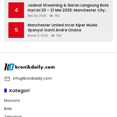
Jadwal Streaming & Siaran Langsung Bola
4
Hari ini 20 – 21 Mei 2025: Manchester City
vs Bournemouth
Mei 20, 2025
782
Manchester United Incar Kiper Muda
5
Spanyol Ganti Andre Onana
Maret 11, 2025
768
info@kronikdaily.com
Kategori
Ekonomi
Bola
Teknologi