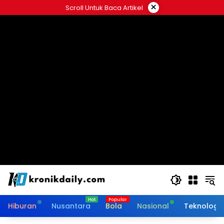
Langsung
×
Scroll Untuk Baca Artikel
ke
konten
Hiburan
Nusantara
Bola
Nasional
Teknologi