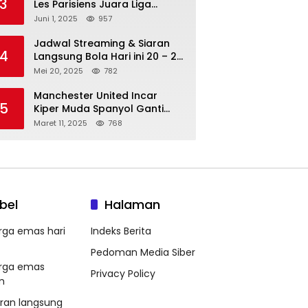
3
Les Parisiens Juara Liga
Champions 2025 usai Bantai il
Juni 1, 2025
957
Nerazzurri
Jadwal Streaming & Siaran
4
Langsung Bola Hari ini 20 – 21
Mei 2025: Manchester City vs
Mei 20, 2025
782
Bournemouth
Manchester United Incar
5
Kiper Muda Spanyol Ganti
Andre Onana
Maret 11, 2025
768
bel
Halaman
rga emas hari
Indeks Berita
Pedoman Media Siber
rga emas
Privacy Policy
m
aran langsung