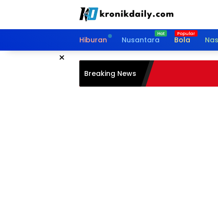
Langsung
ke
konten
Hiburan
Nusantara
Bola
Nas
×
Breaking News