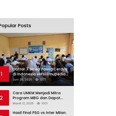
Popular Posts
Daftar 7 Siswa Paling Cerdas
1
di Indonesia versi Ilmupedia
Tryout UTBK 2025
Juni 26, 2025
1377
Cara UMKM Menjadi Mitra
2
Program MBG dan Dapat
Modal Hingga Rp500 Juta
Maret 12, 2025
1001
Hasil Final PSG vs Inter Milan: