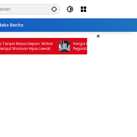
deks Berita
×
 Masa Depan: Ikhtiar
Harga Emas 10 Februari 2026: Antam da
Warisan Hijau Lewat
Pegadaian Kembali Melonjak