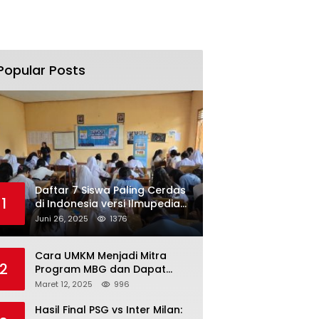
Popular Posts
Daftar 7 Siswa Paling Cerdas
1
di Indonesia versi Ilmupedia
Tryout UTBK 2025
Juni 26, 2025
1376
Cara UMKM Menjadi Mitra
2
Program MBG dan Dapat
Modal Hingga Rp500 Juta
Maret 12, 2025
996
Hasil Final PSG vs Inter Milan: