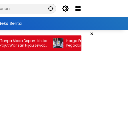
deks Berita
×
Masa Depan: Ikhtiar
Harga Emas 10 Februari 2026: Antam dan
arisan Hijau Lewat
Pegadaian Kembali Melonjak