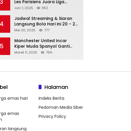
3
Les Parisiens Juara Liga
Champions 2025 usai Bantai il
Juni 1, 2025
952
Nerazzurri
Jadwal Streaming & Siaran
4
Langsung Bola Hari ini 20 – 21
Mei 2025: Manchester City vs
Mei 20, 2025
777
Bournemouth
Manchester United Incar
5
Kiper Muda Spanyol Ganti
Andre Onana
Maret 11, 2025
766
bel
Halaman
rga emas hari
Indeks Berita
Pedoman Media Siber
rga emas
Privacy Policy
m
aran langsung