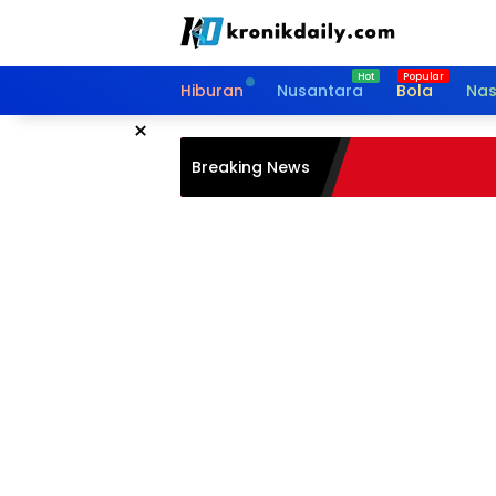
Langsung
ke
konten
Hiburan
Nusantara
Bola
Nas
×
Breaking News